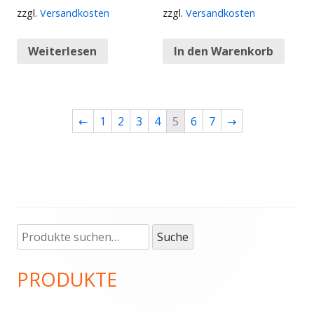
zzgl.
Versandkosten
zzgl.
Versandkosten
Weiterlesen
In den Warenkorb
←
1
2
3
4
5
6
7
→
Suche
Haupt-
Suche
nach:
Seitenleiste
PRODUKTE