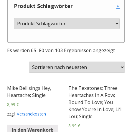
Produkt Schlagwörter
+
Es werden 65–80 von 103 Ergebnissen angezeigt
Mike Bell sings Hey,
The Texatones; Three
Heartache; Single
Heartaches In A Row;
Bound To Love; You
8,99
€
Know You’re In Love; Li’l
zzgl.
Versandkosten
Lou; Single
8,99
€
In den Warenkorb