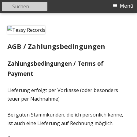
Suchen
Primäres
Menü
nach:
Menü
Springe
Tessy Records
indipendent german record label & mailorder
zum
Inhalt
AGB / Zahlungsbedingungen
Zahlungsbedingungen / Terms of
Payment
Lieferung erfolgt per Vorkasse (oder besonders
teuer per Nachnahme)
Bei guten Stammkunden, die ich persönlich kenne,
ist auch eine Lieferung auf Rechnung möglich.