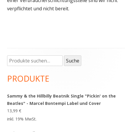
einer Verbraucherschlichtungsstelle sind wir nicht
verpflichtet und nicht bereit.
Suche
Haupt-
Suche
nach:
Seitenleiste
PRODUKTE
Sammy & the Hillbilly Beatnik Single "Pickin' on the
Beatles" - Marcel Bontempi Label und Cover
13,99
€
inkl. 19% MwSt.