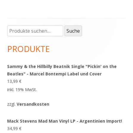
Suche
Haupt-
Suche
nach:
Seitenleiste
PRODUKTE
Sammy & the Hillbilly Beatnik Single "Pickin' on the
Beatles" - Marcel Bontempi Label und Cover
13,99
€
inkl. 19% MwSt.
zzgl.
Versandkosten
Mack Stevens Mad Man Vinyl LP - Argentinien Import!
34,99
€