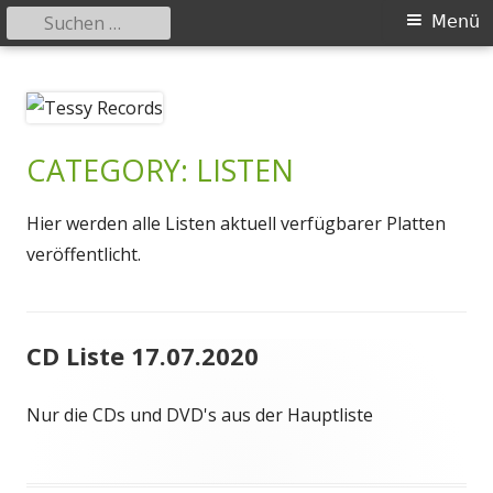
Suchen
Primäres
Menü
nach:
Menü
Springe
Tessy Records
indipendent german record label & mailorder
zum
Inhalt
CATEGORY: LISTEN
Hier werden alle Listen aktuell verfügbarer Platten
veröffentlicht.
CD Liste 17.07.2020
Nur die CDs und DVD's aus der Hauptliste