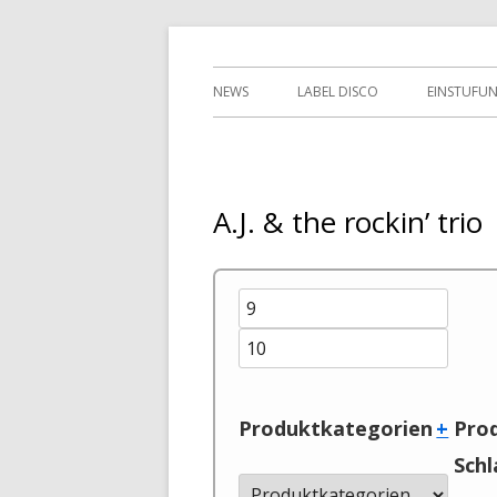
Springe
indipendent german record label & mailor
Tessy Records
zum
Primäres
NEWS
LABEL DISCO
EINSTUFU
Inhalt
Menü
2ND HAN
A.J. & the rockin’ trio
Produktkategorien
+
Pro
Sch