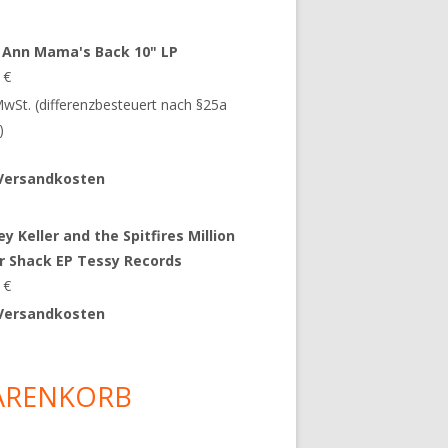
 Ann Mama's Back 10" LP
9
€
 MwSt. (differenzbesteuert nach §25a
)
Versandkosten
y Keller and the Spitfires Million
ar Shack EP Tessy Records
0
€
Versandkosten
ARENKORB