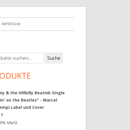
IMPRESSUM
e
upt-
Suche
:
tenleiste
ODUKTE
 & the Hillbilly Beatnik Single
in' on the Beatles" - Marcel
empi Label und Cover
9
€
 19% MwSt.