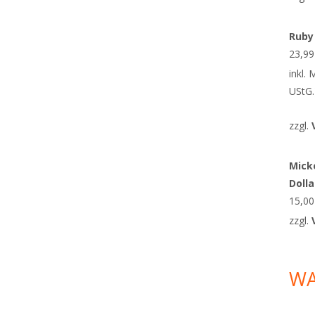
Ruby
23,9
inkl.
UStG.
zzgl.
Micke
Doll
15,0
zzgl.
W