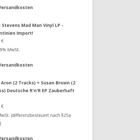
Versandkosten
 Stevens Mad Man Vinyl LP -
ntinien Import!
9
€
 19% MwSt.
Versandkosten
 Aron (2 Tracks) + Susan Brown (2
ks) Deutsche R'n'R EP Zauberhaft
9
€
 MwSt. (differenzbesteuert nach §25a
)
Versandkosten