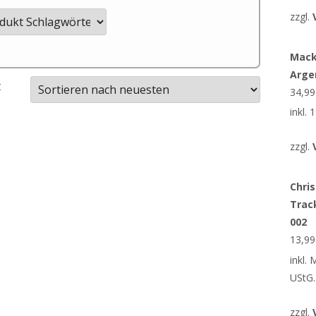
zzgl.
Mack
Arge
t
34,9
inkl.
zzgl.
Chris
Trac
002
13,9
inkl.
UStG.
zzgl.