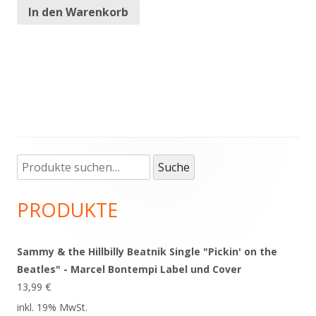
In den Warenkorb
Suche
Haupt-
Suche
nach:
Seitenleiste
PRODUKTE
Sammy & the Hillbilly Beatnik Single "Pickin' on the
Beatles" - Marcel Bontempi Label und Cover
13,99
€
inkl. 19% MwSt.