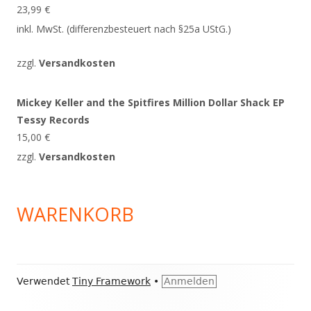
23,99
€
inkl. MwSt. (differenzbesteuert nach §25a UStG.)
zzgl.
Versandkosten
Mickey Keller and the Spitfires Million Dollar Shack EP
Tessy Records
15,00
€
zzgl.
Versandkosten
WARENKORB
Footer
Verwendet
Tiny Framework
•
Anmelden
Inhalt