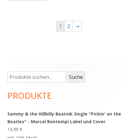
1
2
→
Suche
Haupt-
Suche
nach:
Seitenleiste
PRODUKTE
Sammy & the Hillbilly Beatnik Single "Pickin' on the
Beatles" - Marcel Bontempi Label und Cover
13,99
€
inkl. 19% MwSt.