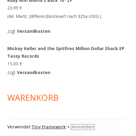
Ruby Ann Mama's Back 10" LP
23,99
€
inkl. MwSt. (differenzbesteuert nach §25a UStG.)
zzgl.
Versandkosten
Mickey Keller and the Spitfires Million Dollar Shack EP
Tessy Records
15,00
€
zzgl.
Versandkosten
WARENKORB
Footer
Verwendet
Tiny Framework
•
Anmelden
Inhalt