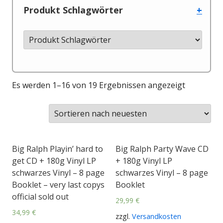
Produkt Schlagwörter
+
Es werden 1–16 von 19 Ergebnissen angezeigt
Big Ralph Playin’ hard to
Big Ralph Party Wave CD
get CD + 180g Vinyl LP
+ 180g Vinyl LP
schwarzes Vinyl – 8 page
schwarzes Vinyl – 8 page
Booklet – very last copys
Booklet
official sold out
29,99
€
34,99
€
zzgl.
Versandkosten