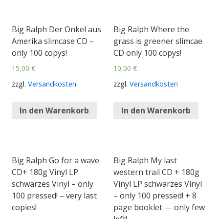
Big Ralph Der Onkel aus
Big Ralph Where the
Amerika slimcase CD –
grass is greener slimcae
only 100 copys!
CD only 100 copys!
15,00
€
10,00
€
zzgl.
Versandkosten
zzgl.
Versandkosten
In den Warenkorb
In den Warenkorb
Big Ralph Go for a wave
Big Ralph My last
CD+ 180g Vinyl LP
western trail CD + 180g
schwarzes Vinyl – only
Vinyl LP schwarzes Vinyl
100 pressed! – very last
– only 100 pressed! + 8
copies!
page booklet — only few
left!