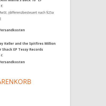
9
€
 MwSt. (differenzbesteuert nach §25a
)
Versandkosten
y Keller and the Spitfires Million
ar Shack EP Tessy Records
0
€
Versandkosten
ARENKORB