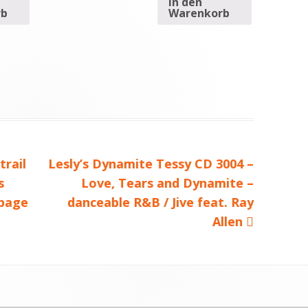
In den
rb
Warenkorb
trail
Nächster
Lesly’s Dynamite Tessy CD 3004 –
s
Beitrag
Love, Tears and Dynamite –
 page
danceable R&B / Jive feat. Ray
Allen