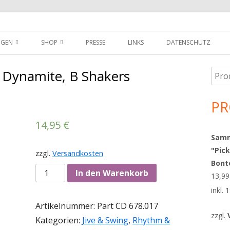
der
NGEN
SHOP
PRESSE
LINKS
DATENSCHUTZ
D
DOWNLOADS
 Dynamite, B Shakers
Such
Ha
MEIN KONTO
nach
Sei
PR
WARENKORB
14,95
€
AGBS
Sammy
"Pick
zzgl.
Versandkosten
Bont
Anzahl
In den Warenkorb
13,9
inkl.
Artikelnummer:
Part CD 678.017
zzgl.
Kategorien:
Jive & Swing
,
Rhythm &