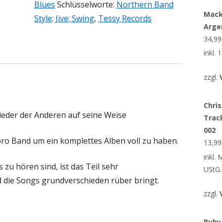
Blues
Schlüsselworte:
Northern Band
Mack
Style; Jive; Swing
,
Tessy Records
Arge
34,9
inkl.
zzgl.
Chris
Lieder der Anderen auf seine Weise
Trac
002
pro Band um ein komplettes Alben voll zu haben.
13,9
inkl.
zu hören sind, ist das Teil sehr
UStG.
d die Songs grundverschieden rüber bringt.
zzgl.
Ruby