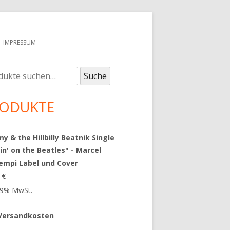
IMPRESSUM
e
upt-
Suche
:
tenleiste
ODUKTE
 & the Hillbilly Beatnik Single
in' on the Beatles" - Marcel
empi Label und Cover
9
€
 19% MwSt.
Versandkosten