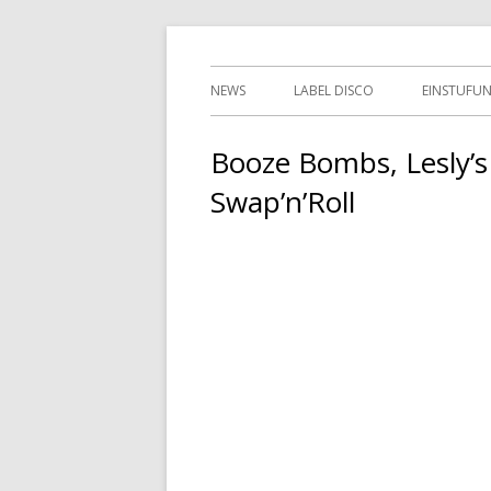
Springe
indipendent german record label & mailor
Tessy Records
zum
Primäres
NEWS
LABEL DISCO
EINSTUFU
Inhalt
Menü
2ND HAN
Booze Bombs, Lesly’s
Swap’n’Roll