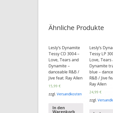
Ähnliche Produkte
Lesly’s Dynamite
Lesly’s Dyna
Tessy CD 3004 –
Tessy LP 30
Love, Tears and
Love, Tears
Dynamite –
Dynamite tr
danceable R&B /
blue – danc
Jive feat. Ray Allen
R&B / Jive fe
Ray Allen
15,99
€
24,99
€
zzgl.
Versandkosten
zzgl.
Versandk
In den
Warenkorb