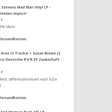
 Stevens Mad Man Vinyl LP -
ntinien Import!
9
€
 19% MwSt.
Versandkosten
 Aron (2 Tracks) + Susan Brown (2
ks) Deutsche R'n'R EP Zauberhaft
9
€
 MwSt. (differenzbesteuert nach §25a
)
Versandkosten
 Ann Mama's Back 10" LP