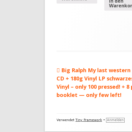
In den
Warenko
Vorheriger
Big Ralph My last western 
Beitragsnavigation
CD + 180g Vinyl LP schwarze
Beitrag:
Vinyl – only 100 pressed! + 8
booklet — only few left!
Footer
Verwendet
Tiny Framework
•
Anmelden
Inhalt