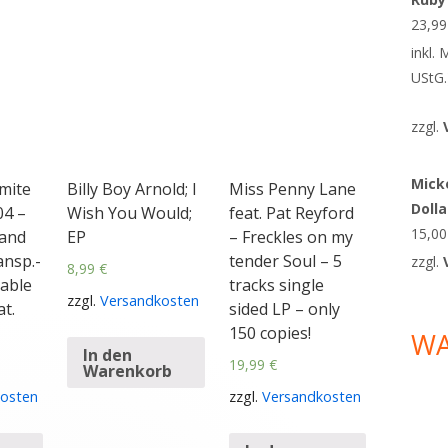
23,9
inkl.
UStG.
zzgl.
Micke
mite
Billy Boy Arnold; I
Miss Penny Lane
Doll
04 –
Wish You Would;
feat. Pat Reyford
15,0
 and
EP
– Freckles on my
ansp.-
tender Soul – 5
zzgl.
8,99
€
eable
tracks single
zzgl.
Versandkosten
at.
sided LP – only
150 copies!
W
In den
19,99
€
Warenkorb
osten
zzgl.
Versandkosten