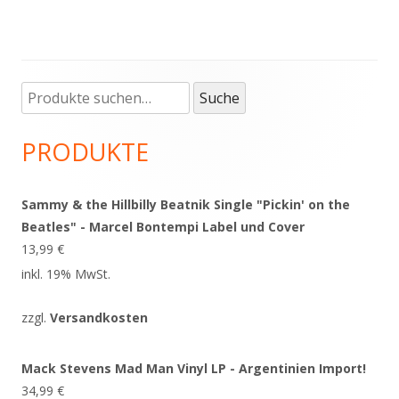
Suche
Haupt-
Suche
nach:
Seitenleiste
PRODUKTE
Sammy & the Hillbilly Beatnik Single "Pickin' on the
Beatles" - Marcel Bontempi Label und Cover
13,99
€
inkl. 19% MwSt.
zzgl.
Versandkosten
Mack Stevens Mad Man Vinyl LP - Argentinien Import!
34,99
€