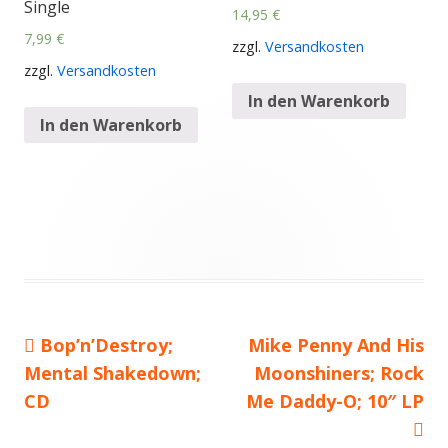
Single
14,95
€
7,99
€
zzgl.
Versandkosten
zzgl.
Versandkosten
In den Warenkorb
In den Warenkorb
Vorheriger
Bop’n’Destroy;
Nächster
Mike Penny And His
Beitragsnavigation
Mental Shakedown;
Beitrag:
Beitrag
Moonshiners; Rock
CD
Me Daddy-O; 10″ LP