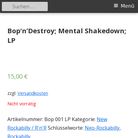
Suchen
Primäres
Menü
nach:
Menü
Springe
Tessy Records
indipendent german record label & mailorder
zum
Bop’n’Destroy; Mental Shakedown;
Inhalt
LP
15,00
€
zzgl.
Versandkosten
Nicht vorrätig
Artikelnummer:
Bop 001 LP
Kategorie:
New
Rockabilly / R'n'R
Schlüsselworte:
Neo-Rockabilly
,
Rockabilly