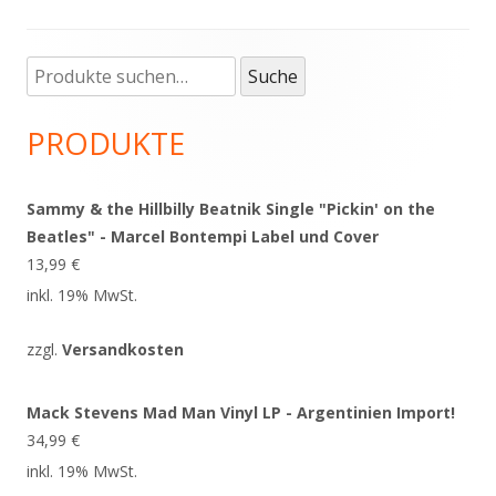
Suche
Haupt-
Suche
nach:
Seitenleiste
PRODUKTE
Sammy & the Hillbilly Beatnik Single "Pickin' on the
Beatles" - Marcel Bontempi Label und Cover
13,99
€
inkl. 19% MwSt.
zzgl.
Versandkosten
Mack Stevens Mad Man Vinyl LP - Argentinien Import!
34,99
€
inkl. 19% MwSt.