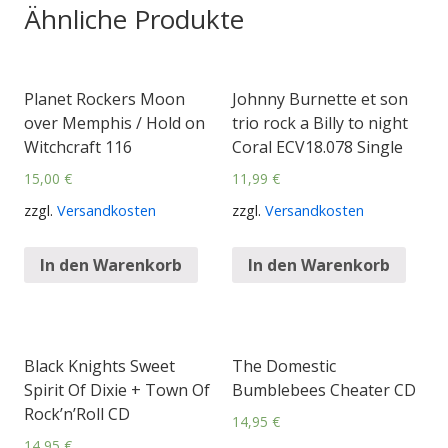
Ähnliche Produkte
Planet Rockers Moon
Johnny Burnette et son
over Memphis / Hold on
trio rock a Billy to night
Witchcraft 116
Coral ECV18.078 Single
15,00
€
11,99
€
zzgl.
Versandkosten
zzgl.
Versandkosten
In den Warenkorb
In den Warenkorb
Black Knights Sweet
The Domestic
Spirit Of Dixie + Town Of
Bumblebees Cheater CD
Rock’n’Roll CD
14,95
€
14,95
€