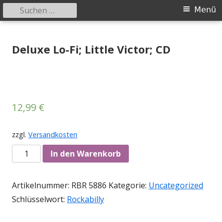
Suchen
Primäres
Menü
nach:
Menü
Springe
Tessy Records
indipendent german record label & mailorder
zum
Deluxe Lo-Fi; Little Victor; CD
Inhalt
12,99
€
zzgl.
Versandkosten
Anzahl
In den Warenkorb
Artikelnummer:
RBR 5886
Kategorie:
Uncategorized
Schlüsselwort:
Rockabilly