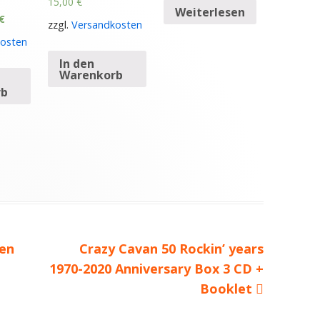
15,00
€
Weiterlesen
€
zzgl.
Versandkosten
osten
In den
Warenkorb
rb
hen
Nächster
Crazy Cavan 50 Rockin’ years
1970-2020 Anniversary Box 3 CD +
Beitrag
Booklet