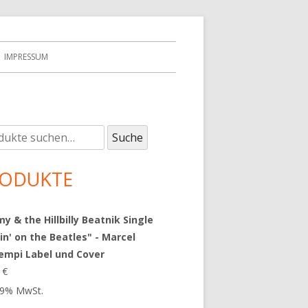
IMPRESSUM
e
upt-
Suche
:
tenleiste
ODUKTE
 & the Hillbilly Beatnik Single
in' on the Beatles" - Marcel
empi Label und Cover
9
€
 19% MwSt.