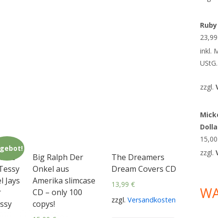
Ruby
23,9
inkl.
UStG.
zzgl.
Micke
Doll
15,0
gebot!
zzgl.
 Made
Big Ralph Der
The Dreamers
Tessy
Onkel aus
Dream Covers CD
l Jays
Amerika slimcase
13,99
€
W
r
CD – only 100
zzgl.
Versandkosten
ssy
copys!