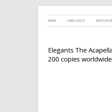
Springe
indipendent german record label & mailor
Tessy Records
zum
Primäres
NEWS
LABEL DISCO
EINSTUFU
Inhalt
Menü
2ND HAN
Elegants The Acapella
200 copies worldwide