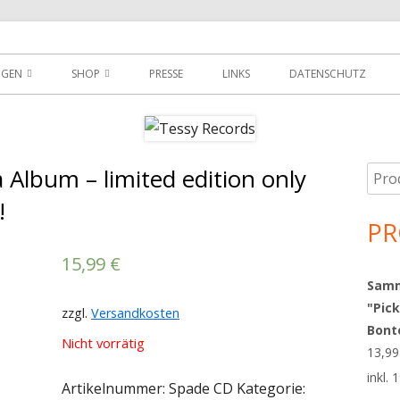
der
NGEN
SHOP
PRESSE
LINKS
DATENSCHUTZ
D
DOWNLOADS
MEIN KONTO
 Album – limited edition only
Such
Ha
WARENKORB
nach
!
Sei
PR
AGBS
15,99
€
Sammy
"Pick
zzgl.
Versandkosten
Bont
Nicht vorrätig
13,9
inkl.
Artikelnummer:
Spade CD
Kategorie: