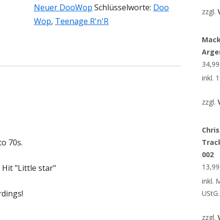
Neuer DooWop
Schlüsselworte:
Doo
zzgl.
Wop
,
Teenage R'n'R
Mack
Arge
34,9
inkl.
zzgl.
Chris
to 70s.
Trac
002
13,9
Hit "Little star"
inkl.
rdings!
UStG.
zzgl.