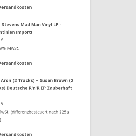
Versandkosten
 Stevens Mad Man Vinyl LP -
ntinien Import!
9
€
 19% MwSt.
Versandkosten
 Aron (2 Tracks) + Susan Brown (2
ks) Deutsche R'n'R EP Zauberhaft
9
€
 MwSt. (differenzbesteuert nach §25a
)
Versandkosten