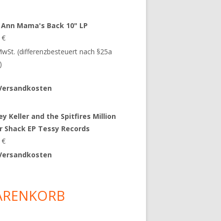
 Ann Mama's Back 10" LP
9
€
 MwSt. (differenzbesteuert nach §25a
)
Versandkosten
y Keller and the Spitfires Million
ar Shack EP Tessy Records
0
€
Versandkosten
ARENKORB