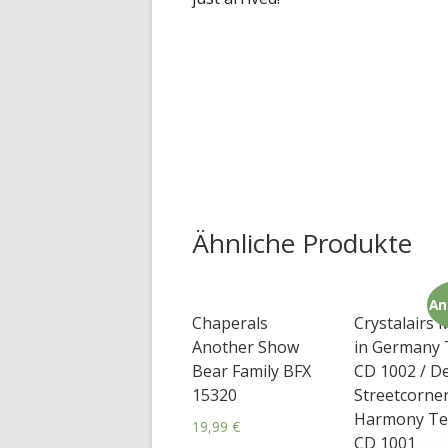
Ähnliche Produkte
An
Chaperals
Crystalairs
Another Show
in Germany 
Bear Family BFX
CD 1002 / De
15320
Streetcorne
Harmony Te
19,99
€
CD 1001