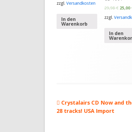
zzgl.
Versandkosten
29,98
€
25,00
zzgl.
Versandk
In den
Warenkorb
In den
Warenko
Vorheriger
Crystalairs CD Now and t
Beitragsnavigation
28 tracks! USA Import
Beitrag: