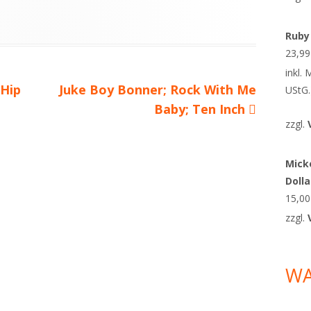
Ruby
23,9
inkl.
 Hip
Nächster
Juke Boy Bonner; Rock With Me
UStG.
Beitrag
Baby; Ten Inch
zzgl.
Micke
Doll
15,0
zzgl.
W