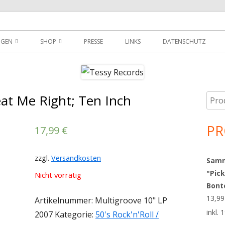
der
NGEN
SHOP
PRESSE
LINKS
DATENSCHUTZ
D
DOWNLOADS
MEIN KONTO
at Me Right; Ten Inch
Such
Ha
WARENKORB
nach
Sei
PR
AGBS
17,99
€
zzgl.
Versandkosten
Sammy
"Pick
Nicht vorrätig
Bont
13,9
Artikelnummer:
Multigroove 10" LP
inkl.
2007
Kategorie:
50's Rock'n'Roll /