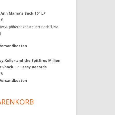
 Ann Mama's Back 10" LP
9
€
 MwSt. (differenzbesteuert nach §25a
)
Versandkosten
y Keller and the Spitfires Million
ar Shack EP Tessy Records
0
€
Versandkosten
ARENKORB