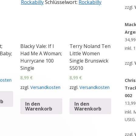
Rockabilly
Schlüsselwort:
Rockabilly
zzgl.
Mack
Arge
34,9
;
Blacky Vale: If I
Terry Noland Ten
inkl.
Baby;
Had Me A Woman;
Little Women
Hurrycane 100
Single Brunswick
zzgl.
Single
55010
8,99
€
8,99
€
osten
Chris
zzgl.
Versandkosten
zzgl.
Versandkosten
Trac
002
rb
13,9
In den
In den
Warenkorb
Warenkorb
inkl.
UStG.
zzgl.