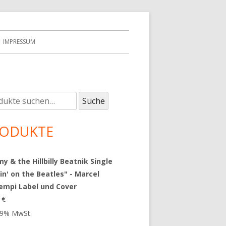
IMPRESSUM
e
upt-
Suche
:
tenleiste
ODUKTE
 & the Hillbilly Beatnik Single
in' on the Beatles" - Marcel
empi Label und Cover
9
€
 19% MwSt.