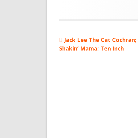
Vorheriger
Jack Lee The Cat Cochran;
Beitragsnavigation
Shakin’ Mama; Ten Inch
Beitrag: