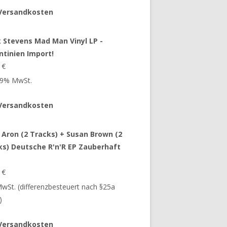
Versandkosten
 Stevens Mad Man Vinyl LP -
ntinien Import!
9
€
 19% MwSt.
Versandkosten
 Aron (2 Tracks) + Susan Brown (2
ks) Deutsche R'n'R EP Zauberhaft
9
€
 MwSt. (differenzbesteuert nach §25a
)
Versandkosten