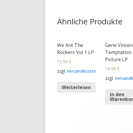
Ähnliche Produkte
We Are The
Gene Vincent
Rockers Vol 1 LP
Temptation 
Picture LP
15,99
€
19,99
€
zzgl.
Versandkosten
zzgl.
Versandk
Weiterlesen
In den
Warenko