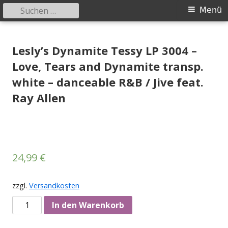
Suchen
Primäres
Menü
nach:
Menü
Springe
Tessy Records
indipendent german record label & mailorder
zum
Lesly’s Dynamite Tessy LP 3004 –
Inhalt
Love, Tears and Dynamite transp.
white – danceable R&B / Jive feat.
Ray Allen
24,99
€
zzgl.
Versandkosten
Anzahl
In den Warenkorb