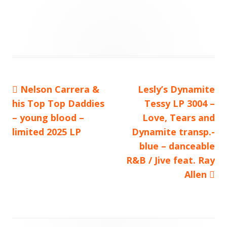
Vorheriger
Nelson Carrera &
Nächster
Lesly’s Dynamite
Beitragsnavigation
his Top Top Daddies
Beitrag:
Beitrag
Tessy LP 3004 –
– young blood –
Love, Tears and
limited 2025 LP
Dynamite transp.-
blue – danceable
R&B / Jive feat. Ray
Allen