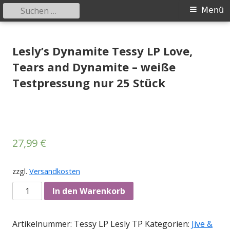
Suchen
Primäres
Menü
nach:
Menü
Springe
Tessy Records
indipendent german record label & mailorder
zum
Lesly’s Dynamite Tessy LP Love,
Inhalt
Tears and Dynamite – weiße
Testpressung nur 25 Stück
27,99
€
zzgl.
Versandkosten
Anzahl
In den Warenkorb
Artikelnummer:
Tessy LP Lesly TP
Kategorien:
Jive &