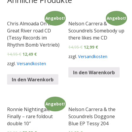
Angebot!
Angebot!
Chris Almoada On the
Nelson Carrera &
Great River road CD
Scoundrels Somebody up
(Tessy Records im
there likes me CD
Rhythm Bomb Vertrieb)
14,95
€
12,99
€
14,95
€
12,49
€
zzgl.
Versandkosten
zzgl.
Versandkosten
In den Warenkorb
In den Warenkorb
Angebot!
Ronnie Nightingale
Nelson Carrera & the
Finally – rare foldout
Scoundrels Doggone
double 10″
Blue EP Tessy 204