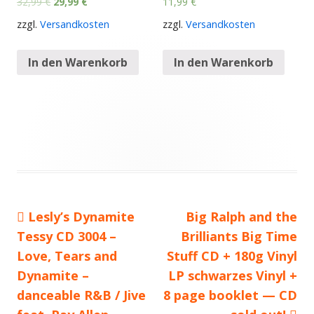
32,99
€
29,99
€
11,99
€
zzgl.
Versandkosten
zzgl.
Versandkosten
In den Warenkorb
In den Warenkorb
Vorheriger
Lesly’s Dynamite
Nächster
Big Ralph and the
Beitragsnavigation
Tessy CD 3004 –
Beitrag:
Brilliants Big Time
Beitrag
Love, Tears and
Stuff CD + 180g Vinyl
Dynamite –
LP schwarzes Vinyl +
danceable R&B / Jive
8 page booklet — CD