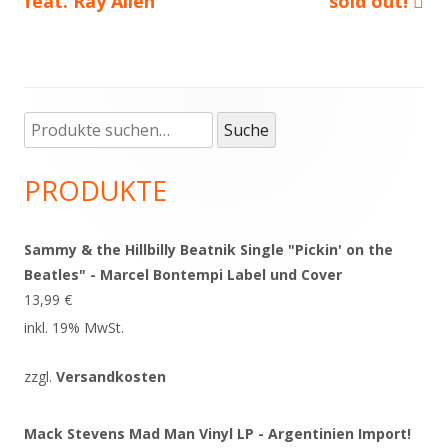
feat. Ray Allen
sold out!
Suche
Haupt-
Suche
nach:
Seitenleiste
PRODUKTE
Sammy & the Hillbilly Beatnik Single "Pickin' on the
Beatles" - Marcel Bontempi Label und Cover
13,99
€
inkl. 19% MwSt.
zzgl.
Versandkosten
Mack Stevens Mad Man Vinyl LP - Argentinien Import!