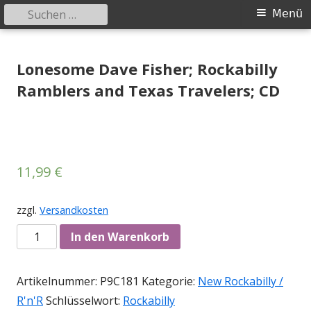
Suchen
Primäres
Menü
nach:
Menü
Springe
Tessy Records
indipendent german record label & mailorder
zum
Lonesome Dave Fisher; Rockabilly
Inhalt
Ramblers and Texas Travelers; CD
11,99
€
zzgl.
Versandkosten
Anzahl
In den Warenkorb
Artikelnummer:
P9C181
Kategorie:
New Rockabilly /
R'n'R
Schlüsselwort:
Rockabilly