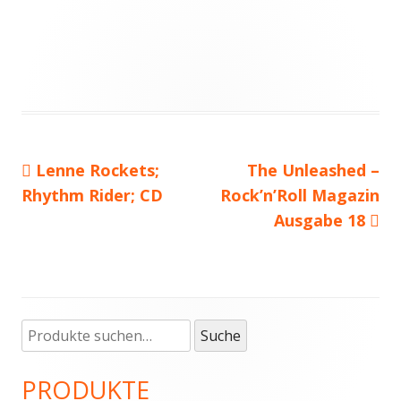
Vorheriger
Lenne Rockets;
Nächster
The Unleashed –
Beitragsnavigation
Rhythm Rider; CD
Beitrag:
Rock’n’Roll Magazin
Beitrag
Ausgabe 18
Suche
Haupt-
Suche
nach:
Seitenleiste
PRODUKTE