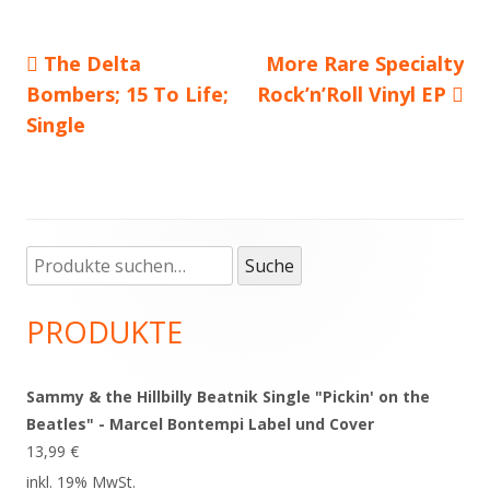
Vorheriger
The Delta
Nächster
More Rare Specialty
Beitragsnavigation
Bombers; 15 To Life;
Beitrag:
Rock’n’Roll Vinyl EP
Beitrag
Single
Suche
Haupt-
Suche
nach:
Seitenleiste
PRODUKTE
Sammy & the Hillbilly Beatnik Single "Pickin' on the
Beatles" - Marcel Bontempi Label und Cover
13,99
€
inkl. 19% MwSt.