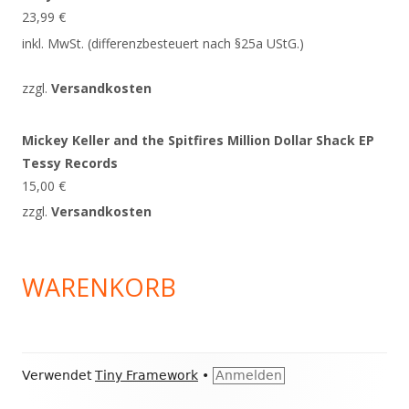
23,99
€
inkl. MwSt. (differenzbesteuert nach §25a UStG.)
zzgl.
Versandkosten
Mickey Keller and the Spitfires Million Dollar Shack EP
Tessy Records
15,00
€
zzgl.
Versandkosten
WARENKORB
Footer
Verwendet
Tiny Framework
•
Anmelden
Inhalt