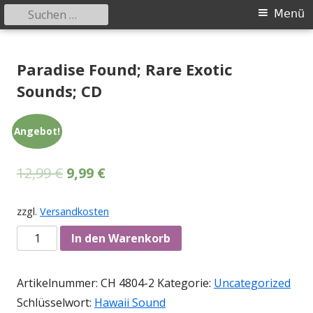
Suchen
Primäres
Menü
nach:
Menü
Springe
Tessy Records
indipendent german record label & mailorder
zum
Paradise Found; Rare Exotic
Inhalt
Sounds; CD
Angebot!
12,99
€
9,99
€
zzgl.
Versandkosten
Anzahl
In den Warenkorb
Artikelnummer:
CH 4804-2
Kategorie:
Uncategorized
Schlüsselwort:
Hawaii Sound