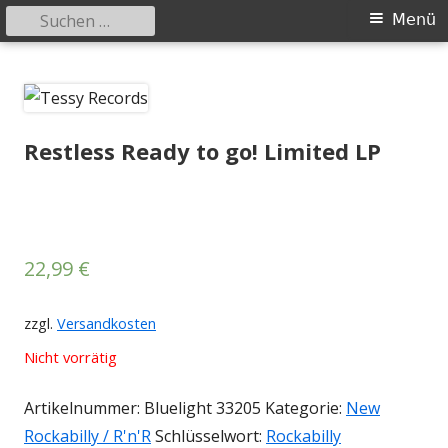
Suchen
Primäres
Menü
nach:
Menü
Springe
Tessy Records
indipendent german record label & mailorder
zum
Inhalt
Restless Ready to go! Limited LP
22,99
€
zzgl.
Versandkosten
Nicht vorrätig
Artikelnummer:
Bluelight 33205
Kategorie:
New
Rockabilly / R'n'R
Schlüsselwort:
Rockabilly