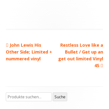
Vorheriger
John Lewis His
Nächster
Restless Love like a
Beitragsnavigation
Other Side; Limited +
Beitrag:
Beitrag
Bullet / Get up an
nummered vinyl
get out limited Vinyl
45
Suche
Haupt-
Suche
nach:
Seitenleiste