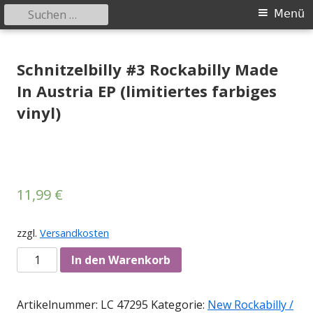
Suchen
Primäres
Menü
nach:
Menü
Springe
Tessy Records
indipendent german record label & mailorder
zum
Schnitzelbilly #3 Rockabilly Made
Inhalt
In Austria EP (limitiertes farbiges
vinyl)
11,99
€
zzgl.
Versandkosten
Anzahl
In den Warenkorb
Artikelnummer:
LC 47295
Kategorie:
New Rockabilly /