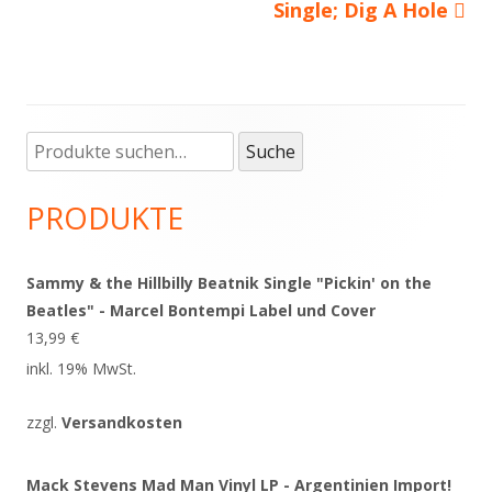
Single; Dig A Hole
Suche
Haupt-
Suche
nach:
Seitenleiste
PRODUKTE
Sammy & the Hillbilly Beatnik Single "Pickin' on the
Beatles" - Marcel Bontempi Label und Cover
13,99
€
inkl. 19% MwSt.
zzgl.
Versandkosten
Mack Stevens Mad Man Vinyl LP - Argentinien Import!