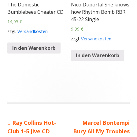
The Domestic
Nico Duportal She knows
Bumblebees Cheater CD
how Rhythm Bomb RBR
45-22 Single
14,95
€
9,99
€
zzgl.
Versandkosten
zzgl.
Versandkosten
In den Warenkorb
In den Warenkorb
Vorheriger
Ray Collins Hot-
Nächster
Marcel Bontempi
Beitragsnavigation
Club 1-5 Jive CD
Beitrag:
Bury All My Troubles
Beitrag