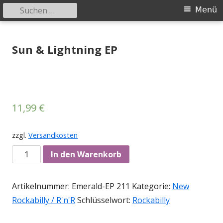
Suchen
Primäres
Menü
nach:
Menü
Springe
Tessy Records
indipendent german record label & mailorder
zum
Sun & Lightning EP
Inhalt
11,99
€
zzgl.
Versandkosten
Anzahl
In den Warenkorb
Artikelnummer:
Emerald-EP 211
Kategorie:
New
Rockabilly / R'n'R
Schlüsselwort:
Rockabilly