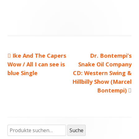
Vorheriger
Ike And The Capers
Nächster
Dr. Bontempi’s
Beitragsnavigation
Wow / All I can see is
Beitrag:
Snake Oil Company
Beitrag
blue Single
CD: Western Swing &
Hillbilly Show (Marcel
Bontempi)
Suche
Haupt-
Suche
nach: