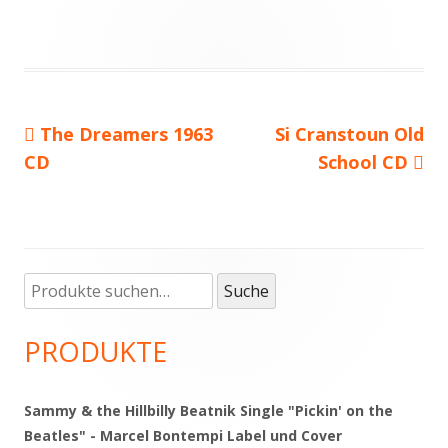
Vorheriger
The Dreamers 1963
Nächster
Si Cranstoun Old
Beitragsnavigation
CD
Beitrag:
Beitrag
School CD
Suche
Haupt-
Suche
nach:
Seitenleiste
PRODUKTE
Sammy & the Hillbilly Beatnik Single "Pickin' on the
Beatles" - Marcel Bontempi Label und Cover