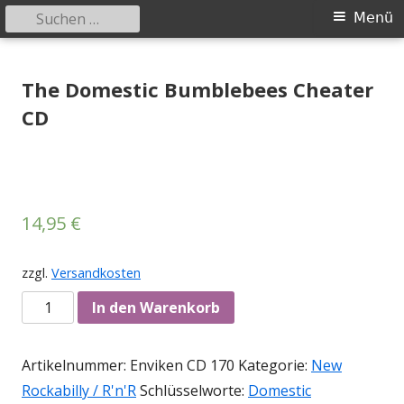
Suchen
Primäres
Menü
nach:
Menü
Springe
Tessy Records
indipendent german record label & mailorder
zum
The Domestic Bumblebees Cheater
Inhalt
CD
14,95
€
zzgl.
Versandkosten
Anzahl
In den Warenkorb
Artikelnummer:
Enviken CD 170
Kategorie:
New
Rockabilly / R'n'R
Schlüsselworte:
Domestic