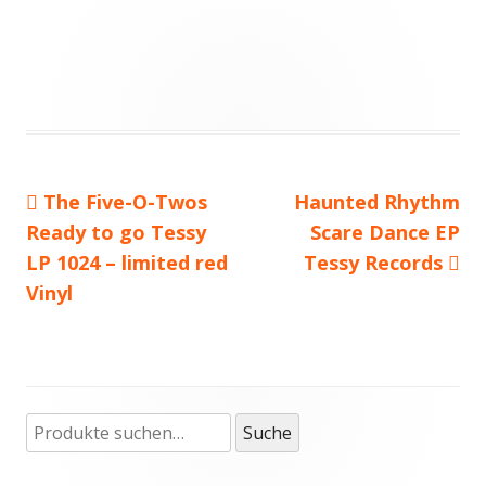
Vorheriger
The Five-O-Twos
Nächster
Haunted Rhythm
Beitragsnavigation
Ready to go Tessy
Beitrag:
Beitrag
Scare Dance EP
LP 1024 – limited red
Tessy Records
Vinyl
Suche
Haupt-
Suche
nach:
Seitenleiste