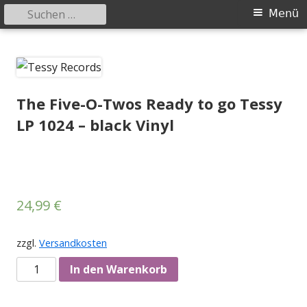
Suchen
Primäres
Menü
nach:
Menü
Springe
Tessy Records
indipendent german record label & mailorder
zum
Inhalt
The Five-O-Twos Ready to go Tessy
LP 1024 – black Vinyl
24,99
€
zzgl.
Versandkosten
Anzahl
In den Warenkorb