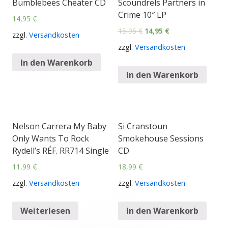
Bumblebees Cheater CD
Scoundrels Partners in
Crime 10″ LP
14,95
€
15,95
€
14,95
€
zzgl.
Versandkosten
zzgl.
Versandkosten
In den Warenkorb
In den Warenkorb
Nelson Carrera My Baby
Si Cranstoun
Only Wants To Rock
Smokehouse Sessions
Rydell’s RÉF. RR714 Single
CD
11,99
€
18,99
€
zzgl.
Versandkosten
zzgl.
Versandkosten
Weiterlesen
In den Warenkorb