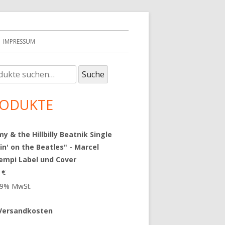
IMPRESSUM
e
upt-
Suche
:
tenleiste
ODUKTE
 & the Hillbilly Beatnik Single
in' on the Beatles" - Marcel
empi Label und Cover
9
€
 19% MwSt.
Versandkosten