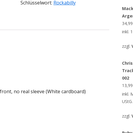
Schlüsselwort:
Rockabilly
Mack
Arge
34,9
inkl.
zzgl.
Chris
Trac
002
13,9
 front, no real sleeve (White cardboard)
inkl.
UStG.
zzgl.
Ruby