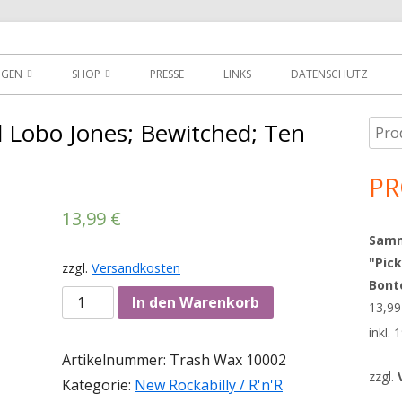
der
NGEN
SHOP
PRESSE
LINKS
DATENSCHUTZ
D
DOWNLOADS
d Lobo Jones; Bewitched; Ten
Such
Ha
MEIN KONTO
nach
Sei
PR
WARENKORB
13,99
€
AGBS
Sammy
"Pick
zzgl.
Versandkosten
Bont
Anzahl
In den Warenkorb
13,9
inkl.
Artikelnummer:
Trash Wax 10002
zzgl.
Kategorie:
New Rockabilly / R'n'R