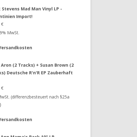
 Stevens Mad Man Vinyl LP -
ntinien Import!
9
€
 19% MwSt.
Versandkosten
 Aron (2 Tracks) + Susan Brown (2
ks) Deutsche R'n'R EP Zauberhaft
9
€
 MwSt. (differenzbesteuert nach §25a
)
Versandkosten
 Ann Mama's Back 10" LP