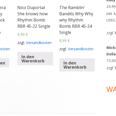
23,9
era
Nico Duportal
The Ramblin’
y
She knows how
Bandits Why Why
inkl.
ock
Rhythm Bomb
why Rhythm
UStG.
RBR 45-22 Single
Bomb RBR 45-24
e
Single
zzgl.
9,99
€
8,99
€
zzgl.
Versandkosten
Micke
osten
zzgl.
Versandkosten
Doll
In den
Warenkorb
15,0
sen
In den
Warenkorb
zzgl.
W