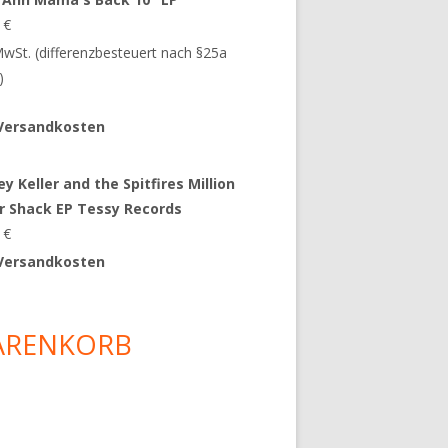
9
€
 MwSt. (differenzbesteuert nach §25a
)
Versandkosten
y Keller and the Spitfires Million
ar Shack EP Tessy Records
0
€
Versandkosten
ARENKORB