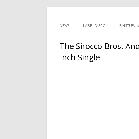
Springe
indipendent german record label & mailor
Tessy Records
zum
Primäres
NEWS
LABEL DISCO
EINSTUFU
Inhalt
Menü
2ND HAN
The Sirocco Bros. An
Inch Single