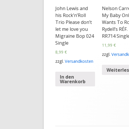
John Lewis and
Nelson Carr
his Rock’n’Roll
My Baby Onl
Trio Please don’t
Wants To R
let me love you
Rydell’s RÉF.
Migraine Bop 024
RR714 Singl
Single
11,99
€
8,99
€
zzgl.
Versandk
zzgl.
Versandkosten
Weiterle
In den
Warenkorb