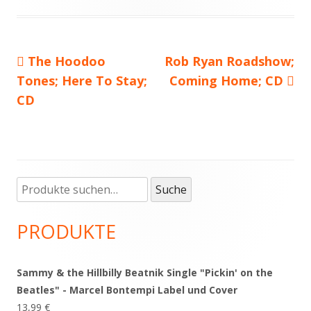
Vorheriger
The Hoodoo
Nächster
Rob Ryan Roadshow;
Beitragsnavigation
Tones; Here To Stay;
Beitrag:
Beitrag
Coming Home; CD
CD
Suche
Haupt-
Suche
nach:
Seitenleiste
PRODUKTE
Sammy & the Hillbilly Beatnik Single "Pickin' on the
Beatles" - Marcel Bontempi Label und Cover
13,99
€