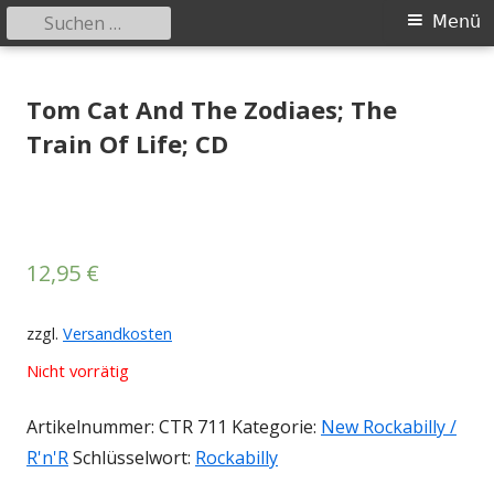
Suchen
Primäres
Menü
nach:
Menü
Springe
Tessy Records
indipendent german record label & mailorder
zum
Tom Cat And The Zodiaes; The
Inhalt
Train Of Life; CD
12,95
€
zzgl.
Versandkosten
Nicht vorrätig
Artikelnummer:
CTR 711
Kategorie:
New Rockabilly /
R'n'R
Schlüsselwort:
Rockabilly