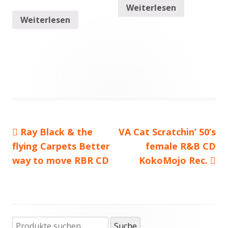
Weiterlesen
Weiterlesen
Vorheriger
Ray Black & the
Nächster
VA Cat Scratchin’ 50’s
Beitragsnavigation
flying Carpets Better
Beitrag:
Beitrag
female R&B CD
way to move RBR CD
KokoMojo Rec.
Suche
Haupt-
Suche