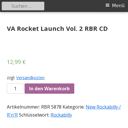
Suchen
Primäres
Menü
nach:
Menü
Springe
Tessy Records
indipendent german record label & mailorder
zum
VA Rocket Launch Vol. 2 RBR CD
Inhalt
12,99
€
zzgl.
Versandkosten
Anzahl
In den Warenkorb
Artikelnummer:
RBR 5878
Kategorie:
New Rockabilly /
R'n'R
Schlüsselwort:
Rockabilly