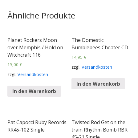
Ähnliche Produkte
Planet Rockers Moon
The Domestic
over Memphis / Hold on
Bumblebees Cheater CD
Witchcraft 116
14,95
€
15,00
€
zzgl.
Versandkosten
zzgl.
Versandkosten
In den Warenkorb
In den Warenkorb
Pat Capocci Ruby Records
Twisted Rod Get on the
RR45-102 Single
train Rhythm Bomb RBR
45-21 Single