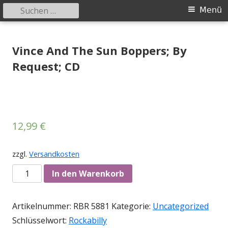
Suchen
Primäres
Menü
nach:
Menü
Springe
Tessy Records
indipendent german record label & mailorder
zum
Vince And The Sun Boppers; By
Inhalt
Request; CD
12,99
€
zzgl.
Versandkosten
Anzahl
In den Warenkorb
Artikelnummer:
RBR 5881
Kategorie:
Uncategorized
Schlüsselwort:
Rockabilly