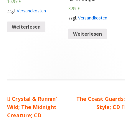
10,99
€
8,99
€
zzgl.
Versandkosten
zzgl.
Versandkosten
Weiterlesen
Weiterlesen
Vorheriger
Crystal & Runnin’
Nächster
The Coast Guards;
Beitragsnavigation
Wild; The Midnight
Beitrag:
Beitrag
Style; CD
Creature; CD