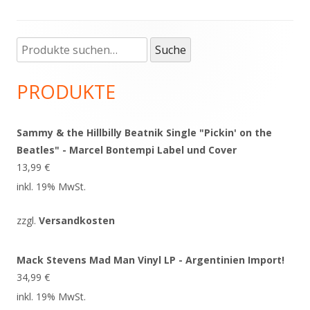
Suche
Haupt-
Suche
nach:
Seitenleiste
PRODUKTE
Sammy & the Hillbilly Beatnik Single "Pickin' on the
Beatles" - Marcel Bontempi Label und Cover
13,99
€
inkl. 19% MwSt.
zzgl.
Versandkosten
Mack Stevens Mad Man Vinyl LP - Argentinien Import!
34,99
€
inkl. 19% MwSt.