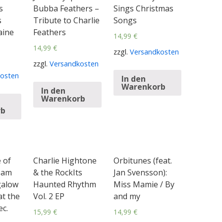
s
Bubba Feathers –
Sings Christmas
s
Tribute to Charlie
Songs
aine
Feathers
14,99
€
14,99
€
zzgl.
Versandkosten
zzgl.
Versandkosten
osten
In den
Warenkorb
In den
Warenkorb
rb
 of
Charlie Hightone
Orbitunes (feat.
Sam
& the RockIts
Jan Svensson):
galow
Haunted Rhythm
Miss Mamie / By
at the
Vol. 2 EP
and my
ec.
15,99
€
14,99
€