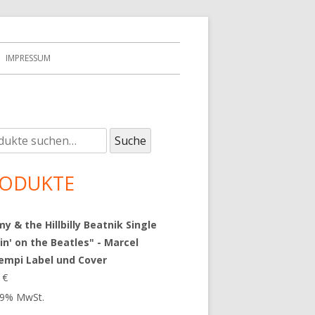
IMPRESSUM
e
upt-
Suche
:
tenleiste
ODUKTE
 & the Hillbilly Beatnik Single
in' on the Beatles" - Marcel
empi Label und Cover
9
€
 19% MwSt.