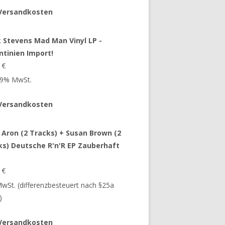
Versandkosten
 Stevens Mad Man Vinyl LP -
ntinien Import!
9
€
 19% MwSt.
Versandkosten
 Aron (2 Tracks) + Susan Brown (2
ks) Deutsche R'n'R EP Zauberhaft
9
€
 MwSt. (differenzbesteuert nach §25a
)
Versandkosten