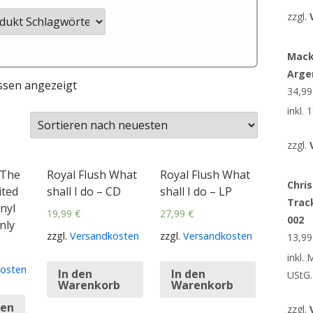
zzgl.
Mack
Arge
ssen angezeigt
34,9
inkl.
zzgl.
 The
Royal Flush What
Royal Flush What
Chris
ited
shall I do – CD
shall I do – LP
Trac
nyl
19,99
€
27,99
€
002
nly
zzgl.
Versandkosten
zzgl.
Versandkosten
13,9
inkl.
osten
In den
In den
UStG.
Warenkorb
Warenkorb
sen
zzgl.