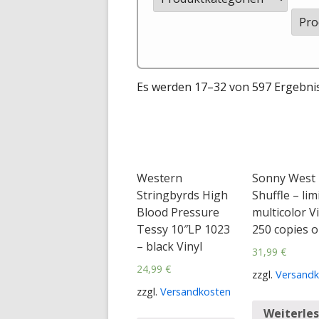
Es werden 17–32 von 597 Ergebni
Western
Sonny West
Stringbyrds High
Shuffle – lim
Blood Pressure
multicolor Vi
Tessy 10″LP 1023
250 copies o
– black Vinyl
31,99
€
24,99
€
zzgl.
Versandk
zzgl.
Versandkosten
Weiterle