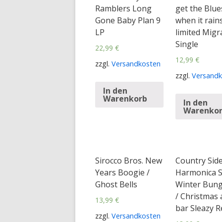
Ramblers Long
get the Blue
Gone Baby Plan 9
when it rain
LP
limited Migr
Single
22,99
€
12,99
€
zzgl.
Versandkosten
zzgl.
Versandk
In den
Warenkorb
In den
Warenko
Sirocco Bros. New
Country Side
Years Boogie /
Harmonica 
Ghost Bells
Winter Bun
/ Christmas 
13,99
€
bar Sleazy R
zzgl.
Versandkosten