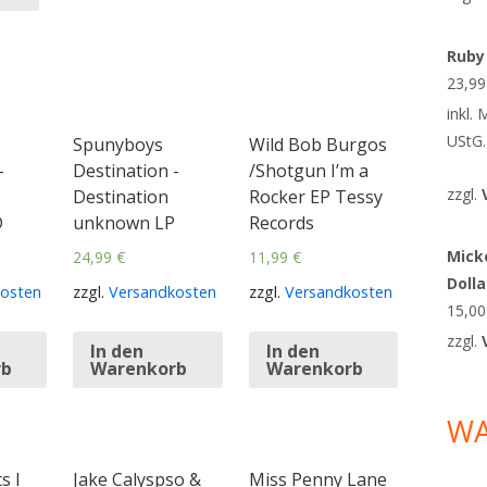
Ruby
23,9
inkl.
UStG.
Spunyboys
Wild Bob Burgos
-
Destination -
/Shotgun I’m a
zzgl.
Destination
Rocker EP Tessy
D
unknown LP
Records
Micke
24,99
€
11,99
€
Doll
osten
zzgl.
Versandkosten
zzgl.
Versandkosten
15,0
zzgl.
In den
In den
rb
Warenkorb
Warenkorb
W
s I
Jake Calyspso &
Miss Penny Lane