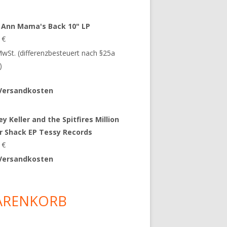
 Ann Mama's Back 10" LP
9
€
 MwSt. (differenzbesteuert nach §25a
)
Versandkosten
y Keller and the Spitfires Million
ar Shack EP Tessy Records
0
€
Versandkosten
ARENKORB