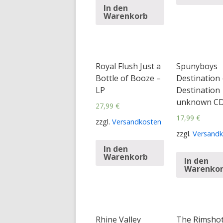
In den
Warenkorb
Royal Flush Just a
Spunyboys
Bottle of Booze –
Destination 
LP
Destination
unknown C
27,99
€
17,99
€
zzgl.
Versandkosten
zzgl.
Versandk
In den
Warenkorb
In den
Warenko
Rhine Valley
The Rimshot