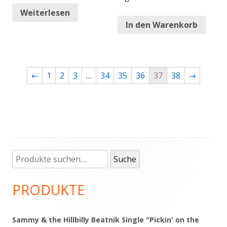
Weiterlesen
In den Warenkorb
←
1
2
3
…
34
35
36
37
38
→
Suche
Haupt-
Suche
nach:
Seitenleiste
PRODUKTE
Sammy & the Hillbilly Beatnik Single "Pickin' on the