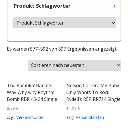
Produkt Schlagwörter
+
Es werden 577–592 von 597 Ergebnissen angezeigt
The Ramblin’ Bandits
Nelson Carrera My Baby
Why Why why Rhythm
Only Wants To Rock
Bomb RBR 45-24 Single
Rydell’s RÉF. RR714 Single
8,99
€
11,99
€
zzgl.
Versandkosten
zzgl.
Versandkosten