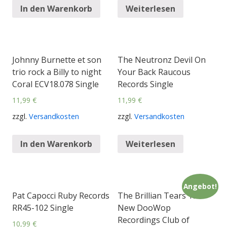
In den Warenkorb
Weiterlesen
Johnny Burnette et son
The Neutronz Devil On
trio rock a Billy to night
Your Back Raucous
Coral ECV18.078 Single
Records Single
11,99
€
11,99
€
zzgl.
Versandkosten
zzgl.
Versandkosten
In den Warenkorb
Weiterlesen
Angebot!
Pat Capocci Ruby Records
The Brillian Tears 18
RR45-102 Single
New DooWop
Recordings Club of
10,99
€