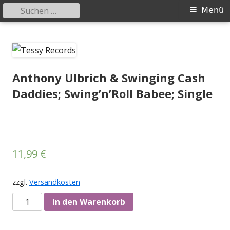
Suchen
Primäres
Menü
nach:
Menü
Springe
Tessy Records
indipendent german record label & mailorder
zum
Inhalt
Anthony Ulbrich & Swinging Cash
Daddies; Swing’n’Roll Babee; Single
11,99
€
zzgl.
Versandkosten
Anzahl
In den Warenkorb