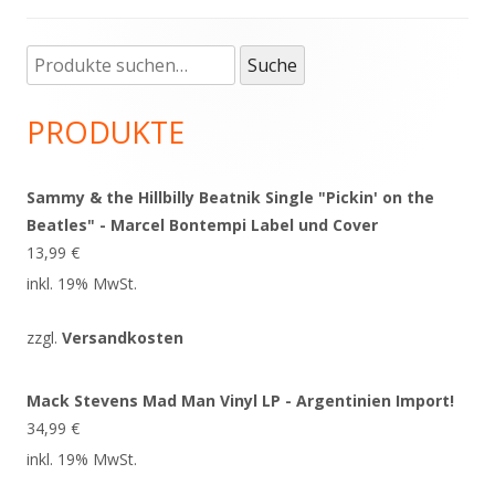
Suche
Haupt-
Suche
nach:
Seitenleiste
PRODUKTE
Sammy & the Hillbilly Beatnik Single "Pickin' on the
Beatles" - Marcel Bontempi Label und Cover
13,99
€
inkl. 19% MwSt.
zzgl.
Versandkosten
Mack Stevens Mad Man Vinyl LP - Argentinien Import!
34,99
€
inkl. 19% MwSt.