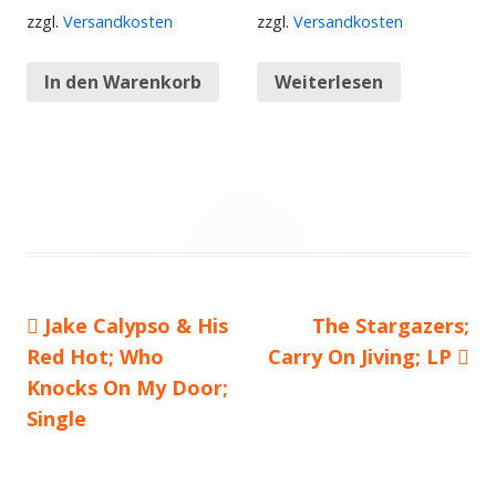
zzgl.
Versandkosten
zzgl.
Versandkosten
In den Warenkorb
Weiterlesen
Vorheriger
Jake Calypso & His
Nächster
The Stargazers;
Beitragsnavigation
Red Hot; Who
Beitrag:
Carry On Jiving; LP
Beitrag
Knocks On My Door;
Single