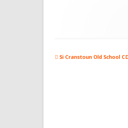
Vorheriger
Si Cranstoun Old School C
Beitragsnavigation
Beitrag: