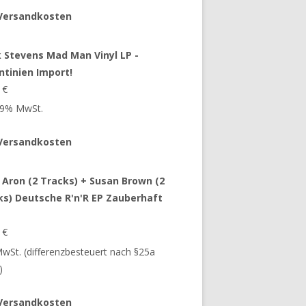
Versandkosten
 Stevens Mad Man Vinyl LP -
ntinien Import!
9
€
 19% MwSt.
Versandkosten
 Aron (2 Tracks) + Susan Brown (2
ks) Deutsche R'n'R EP Zauberhaft
9
€
 MwSt. (differenzbesteuert nach §25a
)
Versandkosten