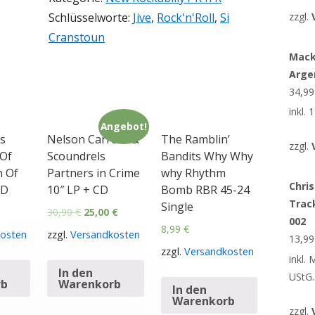
Schlüsselworte:
Jive
,
Rock'n'Roll
,
Si
zzgl.
Cranstoun
Mack
Arge
34,9
inkl.
Angebot!
s
Nelson Carrera &
The Ramblin’
zzgl.
 Of
Scoundrels
Bandits Why Why
n Of
Partners in Crime
why Rhythm
Chris
CD
10″ LP + CD
Bomb RBR 45-24
Trac
Single
30,90
€
25,00
€
002
8,99
€
osten
zzgl.
Versandkosten
13,9
zzgl.
Versandkosten
inkl.
In den
UStG.
rb
Warenkorb
In den
Warenkorb
zzgl.