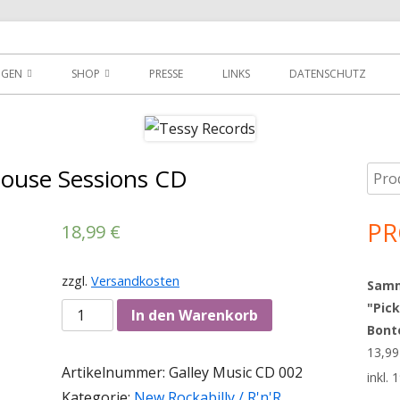
der
NGEN
SHOP
PRESSE
LINKS
DATENSCHUTZ
D
DOWNLOADS
MEIN KONTO
ouse Sessions CD
Such
Ha
WARENKORB
nach
Sei
PR
AGBS
18,99
€
zzgl.
Versandkosten
Sammy
"Pick
Anzahl
In den Warenkorb
Bont
13,9
Artikelnummer:
Galley Music CD 002
inkl.
Kategorie:
New Rockabilly / R'n'R