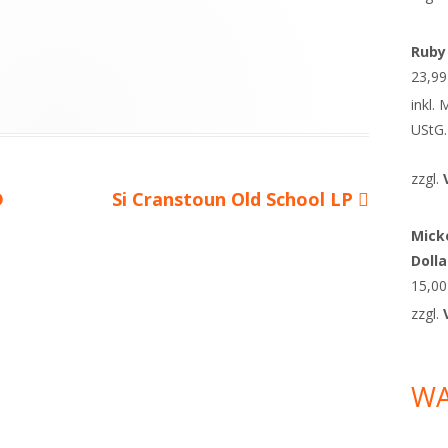
Ruby
23,9
inkl.
UStG.
zzgl.
D
Nächster
Si Cranstoun Old School LP
Beitrag
Micke
Doll
15,0
zzgl.
W