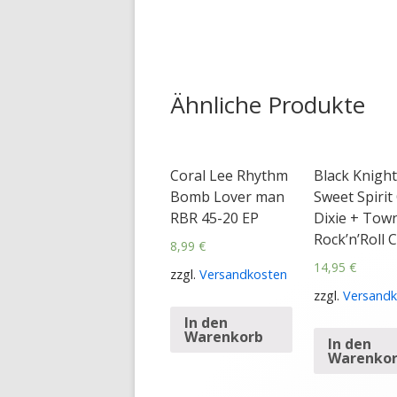
Ähnliche Produkte
Coral Lee Rhythm
Black Knight
Bomb Lover man
Sweet Spirit
RBR 45-20 EP
Dixie + Tow
Rock’n’Roll 
8,99
€
14,95
€
zzgl.
Versandkosten
zzgl.
Versandk
In den
Warenkorb
In den
Warenko