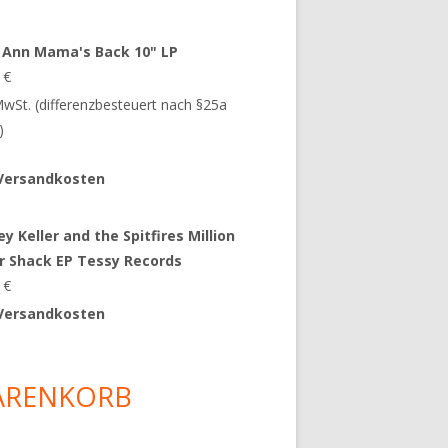
 Ann Mama's Back 10" LP
9
€
 MwSt. (differenzbesteuert nach §25a
)
Versandkosten
y Keller and the Spitfires Million
ar Shack EP Tessy Records
0
€
Versandkosten
ARENKORB