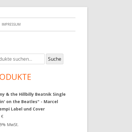
IMPRESSUM
e
upt-
Suche
:
tenleiste
ODUKTE
 & the Hillbilly Beatnik Single
in' on the Beatles" - Marcel
empi Label und Cover
9
€
 19% MwSt.