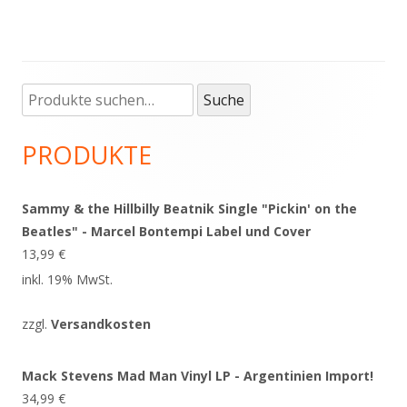
Suche
Haupt-
Suche
nach:
Seitenleiste
PRODUKTE
Sammy & the Hillbilly Beatnik Single "Pickin' on the
Beatles" - Marcel Bontempi Label und Cover
13,99
€
inkl. 19% MwSt.
zzgl.
Versandkosten
Mack Stevens Mad Man Vinyl LP - Argentinien Import!
34,99
€