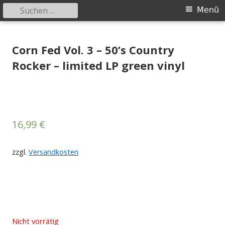
Suchen
Primäres
Menü
nach:
Menü
Springe
Tessy Records
indipendent german record label & mailorder
zum
Corn Fed Vol. 3 – 50’s Country
Inhalt
Rocker – limited LP green vinyl
16,99
€
zzgl.
Versandkosten
Nicht vorrätig