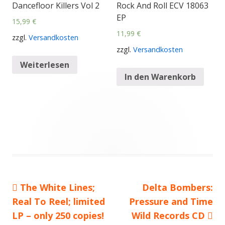
Dancefloor Killers Vol 2
Rock And Roll ECV 18063
EP
15,99
€
11,99
€
zzgl.
Versandkosten
zzgl.
Versandkosten
Weiterlesen
In den Warenkorb
Vorheriger
The White Lines;
Nächster
Delta Bombers:
Beitragsnavigation
Real To Reel; limited
Beitrag:
Pressure and Time
Beitrag
LP – only 250 copies!
Wild Records CD