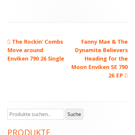
Vorheriger
The Rockin’ Combs
Nächster
Fanny Mae & The
Beitragsnavigation
Move around
Beitrag:
Dynamite Believers
Beitrag
Enviken 790 26 Single
Heading for the
Moon Enviken SE 790
26 EP
Suche
Haupt-
Suche
nach:
Seitenleiste
PRODUKTE