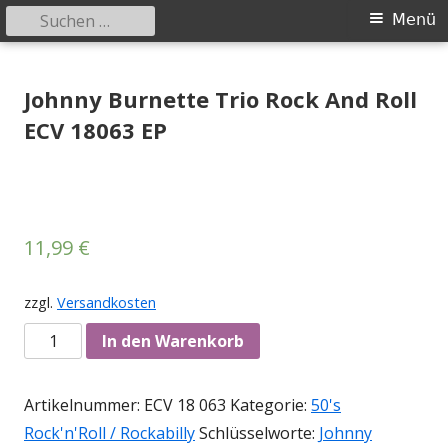
Suchen
Primäres
Menü
nach:
Menü
Springe
Tessy Records
indipendent german record label & mailorder
zum
Johnny Burnette Trio Rock And Roll
Inhalt
ECV 18063 EP
11,99
€
zzgl.
Versandkosten
Anzahl
In den Warenkorb
Artikelnummer:
ECV 18 063
Kategorie:
50's
Rock'n'Roll / Rockabilly
Schlüsselworte:
Johnny