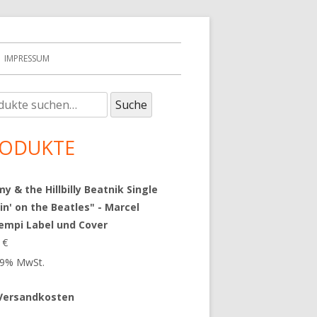
IMPRESSUM
e
upt-
Suche
:
tenleiste
ODUKTE
 & the Hillbilly Beatnik Single
in' on the Beatles" - Marcel
empi Label und Cover
9
€
 19% MwSt.
Versandkosten