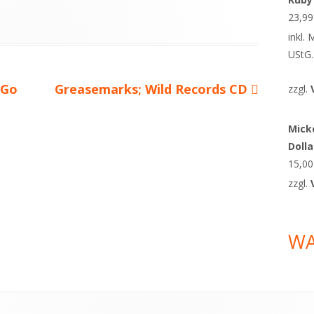
23,9
inkl.
UStG.
 Go
Nächster
Greasemarks; Wild Records CD
zzgl.
Beitrag
Micke
Doll
15,0
zzgl.
W