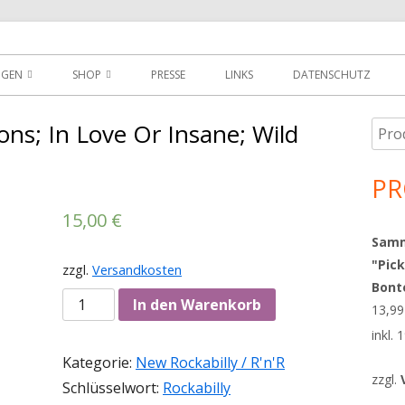
der
NGEN
SHOP
PRESSE
LINKS
DATENSCHUTZ
D
DOWNLOADS
ons; In Love Or Insane; Wild
Such
Ha
MEIN KONTO
nach
Sei
PR
WARENKORB
15,00
€
AGBS
Sammy
"Pick
zzgl.
Versandkosten
Bont
Anzahl
In den Warenkorb
13,9
inkl.
Kategorie:
New Rockabilly / R'n'R
zzgl.
Schlüsselwort:
Rockabilly