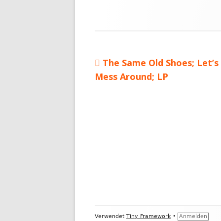
Vorheriger
The Same Old Shoes; Let’s
Beitragsnavigation
Mess Around; LP
Beitrag:
Footer
Verwendet
Tiny Framework
•
Anmelden