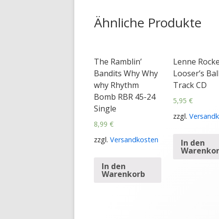
Ähnliche Produkte
The Ramblin’
Lenne Rocke
Bandits Why Why
Looser’s Ball
why Rhythm
Track CD
Bomb RBR 45-24
5,95
€
Single
zzgl.
Versandk
8,99
€
zzgl.
Versandkosten
In den
Warenko
In den
Warenkorb