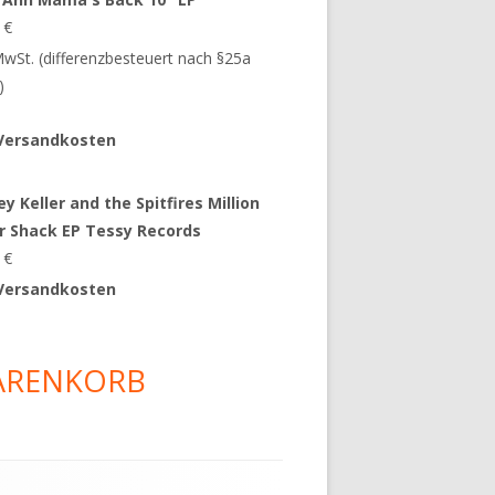
9
€
 MwSt. (differenzbesteuert nach §25a
)
Versandkosten
y Keller and the Spitfires Million
ar Shack EP Tessy Records
0
€
Versandkosten
ARENKORB