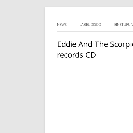
Springe
indipendent german record label & mailor
Tessy Records
zum
Primäres
NEWS
LABEL DISCO
EINSTUFU
Inhalt
Menü
2ND HAN
Eddie And The Scorpi
records CD