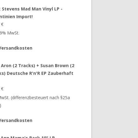
 Stevens Mad Man Vinyl LP -
ntinien Import!
9
€
 19% MwSt.
Versandkosten
 Aron (2 Tracks) + Susan Brown (2
ks) Deutsche R'n'R EP Zauberhaft
9
€
 MwSt. (differenzbesteuert nach §25a
)
Versandkosten
 Ann Mama's Back 10" LP