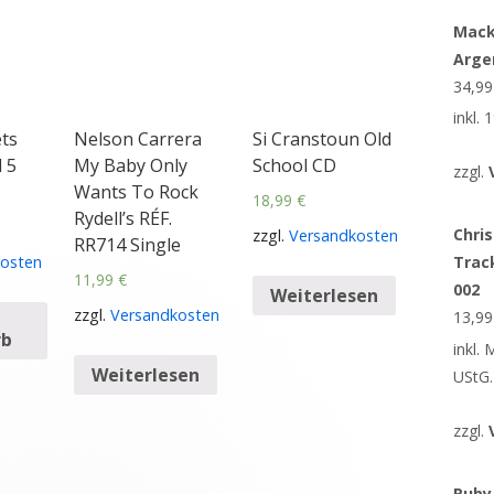
Mack
Arge
34,9
inkl.
ts
Nelson Carrera
Si Cranstoun Old
 5
My Baby Only
School CD
zzgl.
Wants To Rock
18,99
€
Rydell’s RÉF.
Chris
zzgl.
Versandkosten
RR714 Single
osten
Trac
11,99
€
002
Weiterlesen
zzgl.
Versandkosten
13,9
rb
inkl.
Weiterlesen
UStG.
zzgl.
Ruby