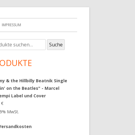
IMPRESSUM
e
upt-
Suche
:
tenleiste
ODUKTE
 & the Hillbilly Beatnik Single
in' on the Beatles" - Marcel
empi Label und Cover
9
€
 19% MwSt.
Versandkosten