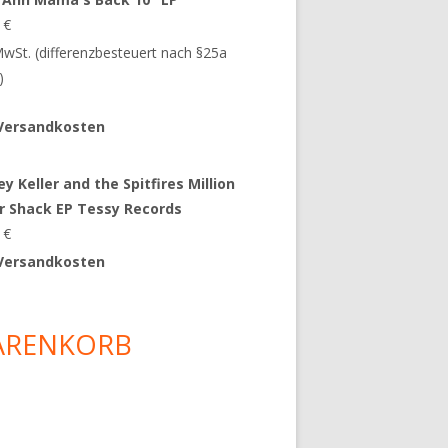
9
€
 MwSt. (differenzbesteuert nach §25a
)
Versandkosten
y Keller and the Spitfires Million
ar Shack EP Tessy Records
0
€
Versandkosten
ARENKORB