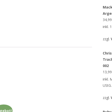
Mack
Arge
34,9
inkl.
zzgl.
Chris
Trac
002
13,9
inkl.
UStG.
zzgl.
gebot!
Ruby