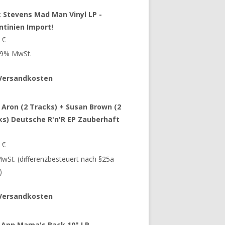
 Stevens Mad Man Vinyl LP -
ntinien Import!
9
€
 19% MwSt.
Versandkosten
 Aron (2 Tracks) + Susan Brown (2
ks) Deutsche R'n'R EP Zauberhaft
9
€
 MwSt. (differenzbesteuert nach §25a
)
Versandkosten
 Ann Mama's Back 10" LP