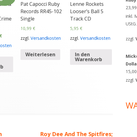
era &
Pat Capocci Ruby
Lenne Rockets
23,9
Records RR45-102
Looser’s Ball 5
inkl.
Crime
Single
Track CD
UStG.
10,99
€
5,95
€
€
zzgl.
Versandkosten
zzgl.
Versandkosten
zzgl.
osten
Weiterlesen
In den
Micke
Warenkorb
Doll
rb
15,0
zzgl.
W
n
Nächster
Roy Dee And The Spitfires;