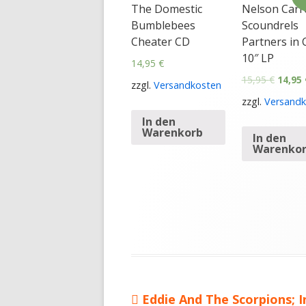
The Domestic
Nelson Carr
Bumblebees
Scoundrels
Cheater CD
Partners in 
10″ LP
14,95
€
15,95
€
14,95
zzgl.
Versandkosten
zzgl.
Versandk
In den
Warenkorb
In den
Warenko
Vorheriger
Eddie And The Scorpions; I
Beitragsnavigation