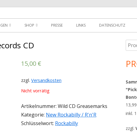
der
NGEN
SHOP
PRESSE
LINKS
DATENSCHUTZ
D
DOWNLOADS
ecords CD
Such
Ha
MEIN KONTO
nach
Sei
PR
15,00
€
WARENKORB
AGBS
zzgl.
Versandkosten
Sammy
"Pick
Nicht vorrätig
Bont
13,9
Artikelnummer:
Wild CD Greasemarks
inkl.
Kategorie:
New Rockabilly / R'n'R
Schlüsselwort:
Rockabilly
zzgl.