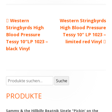
Vorheriger
Western
Nächster
Western Stringbyrds
Beitragsnavigation
Stringbyrds High
Beitrag:
Beitrag
High Blood Pressure
Blood Pressure
Tessy 10″ LP 1023 –
Tessy 10″LP 1023 –
limited red Vinyl
black Vinyl
Suche
Haupt-
Suche
nach:
Seitenleiste
PRODUKTE
Sammy & the Hillbilly Beatnik Single "Pickin' on the