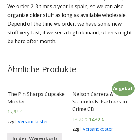
We order 2-3 times a year in spain, so we can also
organize older stuff as long as available wholesale.
Depend of the time we order, we have some new
stuff very fast, if we see a high demand, others might
be here after month.
Ähnliche Produkte
Angebot!
The Pin Sharps Cupcake
Nelson Carrera &
Murder
Scoundrels: Partners in
Crime CD
17,99
€
14,95
€
12,49
€
zzgl.
Versandkosten
zzgl.
Versandkosten
In den Warenkorb