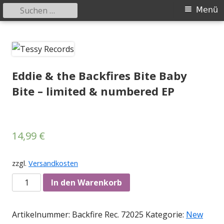
Suchen
Primäres
Menü
nach:
Menü
Springe
Tessy Records
indipendent german record label & mailorder
zum
Inhalt
Eddie & the Backfires Bite Baby
Bite – limited & numbered EP
14,99
€
zzgl.
Versandkosten
Anzahl
In den Warenkorb
Artikelnummer:
Backfire Rec. 72025
Kategorie:
New