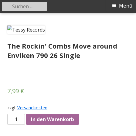
Suchen
Primäres
Menü
nach:
Menü
Springe
Tessy Records
indipendent german record label & mailorder
zum
Inhalt
The Rockin’ Combs Move around
Enviken 790 26 Single
7,99
€
zzgl.
Versandkosten
Anzahl
In den Warenkorb