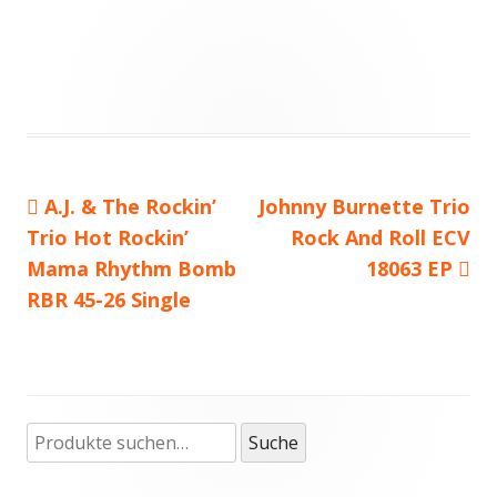
Vorheriger
A.J. & The Rockin’
Nächster
Johnny Burnette Trio
Beitragsnavigation
Trio Hot Rockin’
Beitrag:
Beitrag
Rock And Roll ECV
Mama Rhythm Bomb
18063 EP
RBR 45-26 Single
Suche
Haupt-
Suche
nach:
Seitenleiste