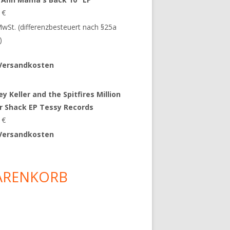
9
€
 MwSt. (differenzbesteuert nach §25a
)
Versandkosten
y Keller and the Spitfires Million
ar Shack EP Tessy Records
0
€
Versandkosten
ARENKORB