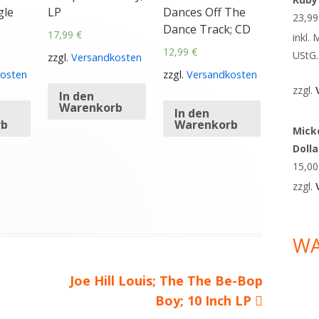
gle
LP
Dances Off The
23,9
Dance Track; CD
17,99
€
inkl.
12,99
€
UStG.
zzgl.
Versandkosten
osten
zzgl.
Versandkosten
zzgl.
In den
Warenkorb
In den
rb
Warenkorb
Micke
Doll
15,0
zzgl.
W
Nächster
Joe Hill Louis; The The Be-Bop
Beitrag
Boy; 10 Inch LP