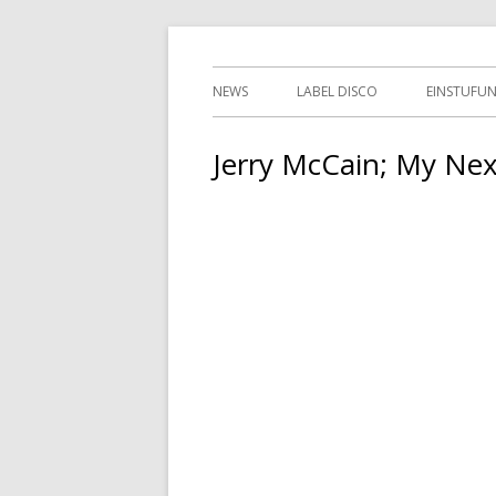
Springe
indipendent german record label & mailor
Tessy Records
zum
Primäres
NEWS
LABEL DISCO
EINSTUFU
Inhalt
Menü
2ND HAN
Jerry McCain; My Nex