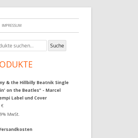
IMPRESSUM
e
upt-
Suche
:
tenleiste
ODUKTE
 & the Hillbilly Beatnik Single
in' on the Beatles" - Marcel
empi Label und Cover
9
€
 19% MwSt.
Versandkosten