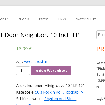
der
NGEN
SHOP
PRESSE
LINKS
DATENSCHUTZ
D
DOWNLOADS
t Door Neighbor; 10 Inch LP
Such
Ha
MEIN KONTO
nach
Sei
PR
16,99
€
WARENKORB
AGBS
zzgl.
Versandkosten
Sammy
"Pick
Anzahl
In den Warenkorb
Bont
13,9
Artikelnummer:
Minigroove 10 " LP 101
inkl.
Kategorie:
50's Rock'n'Roll / Rockabilly
Schlüsselworte:
Rhythm And Blues
,
zzgl.