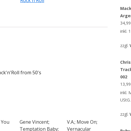
Rock'n'Roll
Mack
Arge
34,9
inkl.
zzgl.
Chris
Trac
k'n'Roll from 50's
002
13,9
inkl.
UStG.
zzgl.
 You
Gene Vincent;
V.A.; Move On;
Temptation Baby;
Vernacular
Ruby