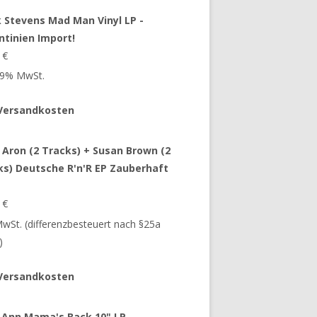
 Stevens Mad Man Vinyl LP -
ntinien Import!
9
€
 19% MwSt.
Versandkosten
 Aron (2 Tracks) + Susan Brown (2
ks) Deutsche R'n'R EP Zauberhaft
9
€
 MwSt. (differenzbesteuert nach §25a
)
Versandkosten
 Ann Mama's Back 10" LP