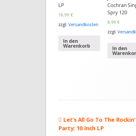
LP
Cochran Sin
Spry 120
16,99
€
8,99
€
zzgl.
Versandkosten
zzgl.
Versandk
In den
Warenkorb
In den
Warenko
Vorheriger
Let’s All Go To The Rockin’
Beitragsnavigation
Party; 10 Inch LP
Beitrag: