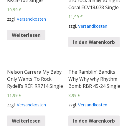
RR45-102 Single
trio rock a Billy to night
Coral ECV18.078 Single
10,99
€
11,99
€
zzgl.
Versandkosten
zzgl.
Versandkosten
Weiterlesen
In den Warenkorb
Nelson Carrera My Baby
The Ramblin’ Bandits
Only Wants To Rock
Why Why why Rhythm
Rydell’s RÉF. RR714 Single
Bomb RBR 45-24 Single
11,99
€
8,99
€
zzgl.
Versandkosten
zzgl.
Versandkosten
Weiterlesen
In den Warenkorb