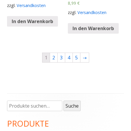
8,99
€
zzgl.
Versandkosten
zzgl.
Versandkosten
In den Warenkorb
In den Warenkorb
1
2
3
4
5
→
Suche
Haupt-
Suche
nach:
Seitenleiste
PRODUKTE