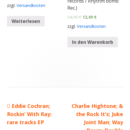
records / Rhythm bomb
zzgl.
Versandkosten
Rec.)
14,95
€
12,49
€
Weiterlesen
zzgl.
Versandkosten
In den Warenkorb
Vorheriger
Eddie Cochran;
Nächster
Charlie Hightone; &
Beitragsnavigation
Rockin’ With Ray;
Beitrag:
Beitrag
the Rock It’s; Juke
rare tracks EP
Joint Man; Way