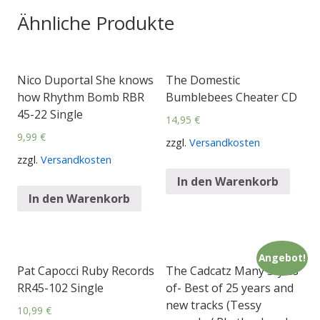
Ähnliche Produkte
Nico Duportal She knows
The Domestic
how Rhythm Bomb RBR
Bumblebees Cheater CD
45-22 Single
14,95
€
9,99
€
zzgl.
Versandkosten
zzgl.
Versandkosten
In den Warenkorb
In den Warenkorb
Angebot!
Pat Capocci Ruby Records
The Cadcatz Many Styles
RR45-102 Single
of- Best of 25 years and
new tracks (Tessy
10,99
€