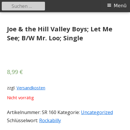
Suchen
Primäres
Menü
nach:
Menü
Springe
Tessy Records
indipendent german record label & mailorder
zum
Joe & the Hill Valley Boys; Let Me
Inhalt
See; B/W Mr. Loo; Single
8,99
€
zzgl.
Versandkosten
Nicht vorrätig
Artikelnummer:
SR 160
Kategorie:
Uncategorized
Schlüsselwort:
Rockabilly