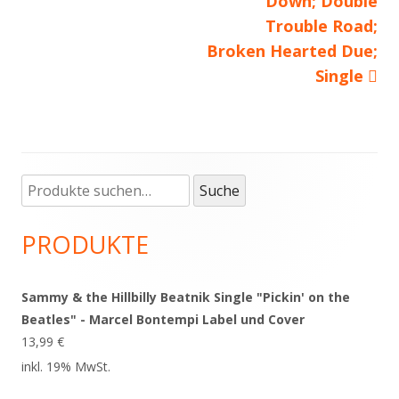
Down; Double
Trouble Road;
Broken Hearted Due;
Single
Suche
Haupt-
Suche
nach:
Seitenleiste
PRODUKTE
Sammy & the Hillbilly Beatnik Single "Pickin' on the
Beatles" - Marcel Bontempi Label und Cover
13,99
€
inkl. 19% MwSt.