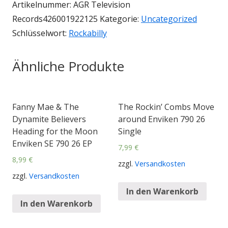
Artikelnummer:
AGR Television
Records426001922125
Kategorie:
Uncategorized
Schlüsselwort:
Rockabilly
Ähnliche Produkte
Fanny Mae & The
The Rockin’ Combs Move
Dynamite Believers
around Enviken 790 26
Heading for the Moon
Single
Enviken SE 790 26 EP
7,99
€
8,99
€
zzgl.
Versandkosten
zzgl.
Versandkosten
In den Warenkorb
In den Warenkorb