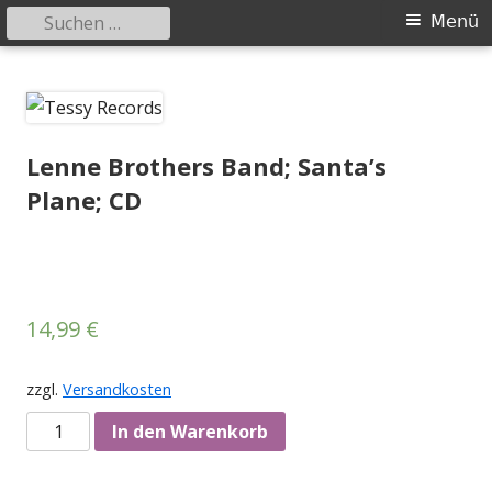
Suchen
Primäres
Menü
nach:
Menü
Springe
Tessy Records
indipendent german record label & mailorder
zum
Inhalt
Lenne Brothers Band; Santa’s
Plane; CD
14,99
€
zzgl.
Versandkosten
Anzahl
In den Warenkorb