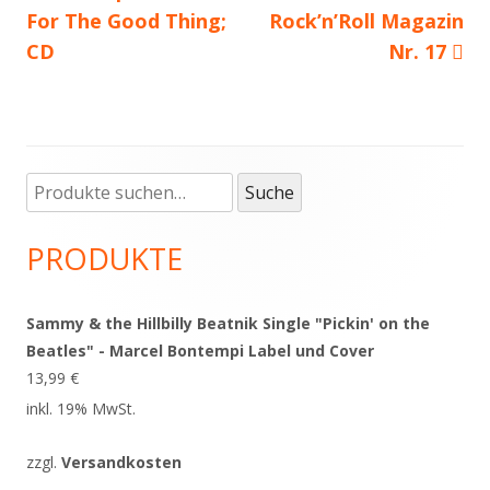
For The Good Thing;
Beitrag:
Rock’n’Roll Magazin
Beitrag
CD
Nr. 17
Suche
Haupt-
Suche
nach:
Seitenleiste
PRODUKTE
Sammy & the Hillbilly Beatnik Single "Pickin' on the
Beatles" - Marcel Bontempi Label und Cover
13,99
€
inkl. 19% MwSt.
zzgl.
Versandkosten