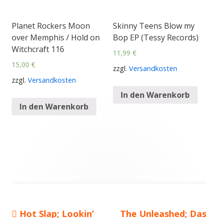
Planet Rockers Moon
Skinny Teens Blow my
over Memphis / Hold on
Bop EP (Tessy Records)
Witchcraft 116
11,99
€
15,00
€
zzgl.
Versandkosten
zzgl.
Versandkosten
In den Warenkorb
In den Warenkorb
Vorheriger
Hot Slap; Lookin’
Nächster
The Unleashed; Das
Beitragsnavigation