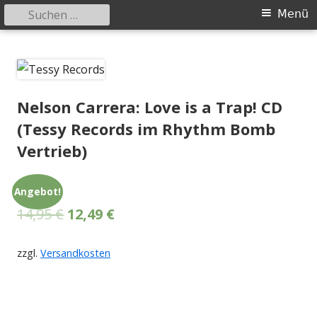
Suchen
Primäres
Menü
nach:
Menü
Springe
Tessy Records
indipendent german record label & mailorder
zum
Inhalt
Nelson Carrera: Love is a Trap! CD
(Tessy Records im Rhythm Bomb
Vertrieb)
Angebot!
14,95
€
12,49
€
zzgl.
Versandkosten