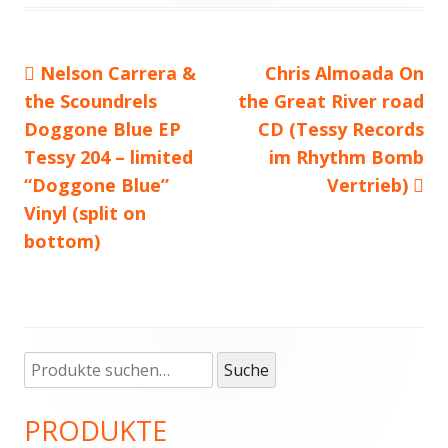
Vorheriger
Nelson Carrera &
Nächster
Chris Almoada On
Beitragsnavigation
the Scoundrels
Beitrag:
the Great River road
Beitrag
Doggone Blue EP
CD (Tessy Records
Tessy 204 – limited
im Rhythm Bomb
“Doggone Blue”
Vertrieb)
Vinyl (split on
bottom)
Suche
Haupt-
Suche
nach:
Seitenleiste
PRODUKTE