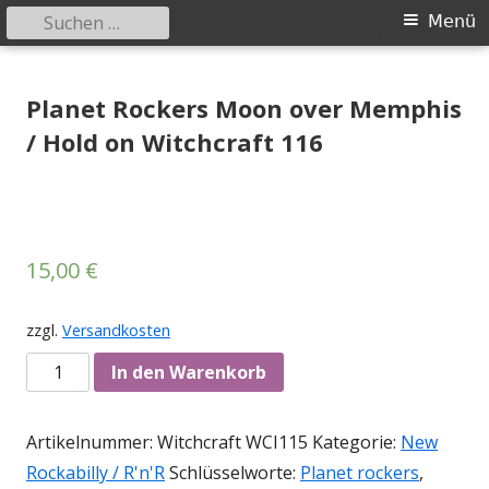
Suchen
Primäres
Menü
nach:
Menü
Springe
Tessy Records
indipendent german record label & mailorder
zum
Planet Rockers Moon over Memphis
Inhalt
/ Hold on Witchcraft 116
15,00
€
zzgl.
Versandkosten
Anzahl
In den Warenkorb
Artikelnummer:
Witchcraft WCI115
Kategorie:
New
Rockabilly / R'n'R
Schlüsselworte:
Planet rockers
,