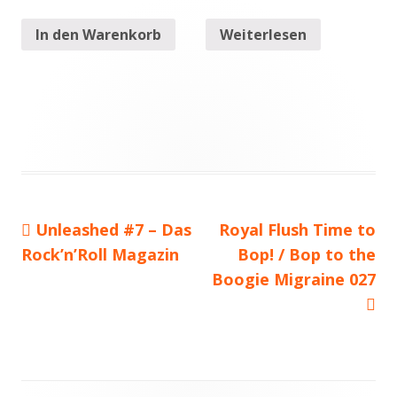
In den Warenkorb
Weiterlesen
Vorheriger
Unleashed #7 – Das
Nächster
Royal Flush Time to
Beitragsnavigation
Rock’n’Roll Magazin
Beitrag:
Beitrag
Bop! / Bop to the
Boogie Migraine 027