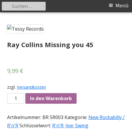
Suchen
Primäres
Menü
nach:
Menü
Springe
Tessy Records
indipendent german record label & mailorder
zum
Inhalt
Ray Collins Missing you 45
9,99
€
zzgl.
Versandkosten
Anzahl
In den Warenkorb
Artikelnummer:
BR SR003
Kategorie:
New Rockabilly /
R'n'R
Schlüsselwort:
R'n'R; Jive; Swing