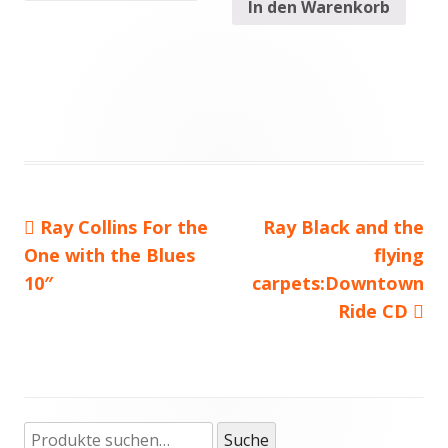
In den Warenkorb
Vorheriger
Ray Collins For the
Nächster
Ray Black and the
Beitragsnavigation
One with the Blues
Beitrag:
Beitrag
flying
10″
carpets:Downtown
Ride CD
Suche
Haupt-
Suche