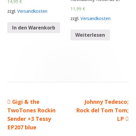
14,95
€
11,99
€
zzgl.
Versandkosten
zzgl.
Versandkosten
In den Warenkorb
Weiterlesen
Vorheriger
Gigi & the
Nächster
Johnny Tedesco;
Beitragsnavigation
TwoTones Rockin
Beitrag:
Rock del Tom Tom;
Beitrag
Sender +3 Tessy
LP
EP207 blue