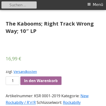
Suchen
Primäres
Menü
nach:
Menü
Springe
Tessy Records
indipendent german record label & mailorder
zum
The Kabooms; Right Track Wrong
Inhalt
Way; 10″ LP
16,99
€
zzgl.
Versandkosten
Anzahl
In den Warenkorb
Artikelnummer:
KSR 0001-2019
Kategorie:
New
Rockabilly / R'n'R
Schlüsselwort:
Rockabilly