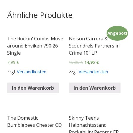
Ähnliche Produkte
Angebot!
The Rockin’ Combs Move
Nelson Carrera &
around Enviken 790 26
Scoundrels Partners in
Single
Crime 10″ LP
7,99
€
15,95
€
14,95
€
zzgl.
Versandkosten
zzgl.
Versandkosten
In den Warenkorb
In den Warenkorb
The Domestic
Skinny Teens
Bumblebees Cheater CD
Halbnachtsstand
Rockability Records EP