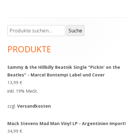
Suche
Haupt-
Suche
nach:
Seitenleiste
PRODUKTE
Sammy & the Hillbilly Beatnik Single "Pickin' on the
Beatles" - Marcel Bontempi Label und Cover
13,99
€
inkl. 19% MwSt.
zzgl.
Versandkosten
Mack Stevens Mad Man Vinyl LP - Argentinien Import!
34,99
€