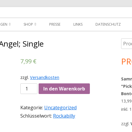
der
NGEN
SHOP
PRESSE
LINKS
DATENSCHUTZ
D
DOWNLOADS
Angel; Single
Such
Ha
MEIN KONTO
nach
Sei
PR
7,99
€
WARENKORB
AGBS
zzgl.
Versandkosten
Sammy
"Pick
Anzahl
In den Warenkorb
Bont
13,9
Kategorie:
Uncategorized
inkl.
Schlüsselwort:
Rockabilly
zzgl.