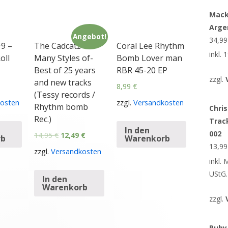
Mack
Arge
Angebot!
34,9
9 –
The Cadcatz
Coral Lee Rhythm
inkl.
oll
Many Styles of-
Bomb Lover man
Best of 25 years
RBR 45-20 EP
zzgl.
and new tracks
8,99
€
(Tessy records /
osten
zzgl.
Versandkosten
Rhythm bomb
Chris
Rec.)
Trac
In den
002
14,95
€
12,49
€
rb
Warenkorb
13,9
zzgl.
Versandkosten
inkl.
UStG.
In den
Warenkorb
zzgl.
Ruby