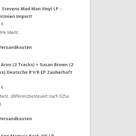
 Stevens Mad Man Vinyl LP -
ntinien Import!
9
€
 19% MwSt.
Versandkosten
 Aron (2 Tracks) + Susan Brown (2
ks) Deutsche R'n'R EP Zauberhaft
9
€
 MwSt. (differenzbesteuert nach §25a
)
Versandkosten
 Ann Mama's Back 10" LP