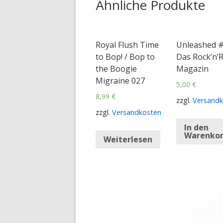
Ähnliche Produkte
Royal Flush Time
Unleashed #
to Bop! / Bop to
Das Rock’n’R
the Boogie
Magazin
Migraine 027
5,00
€
8,99
€
zzgl.
Versandk
zzgl.
Versandkosten
In den
Warenko
Weiterlesen