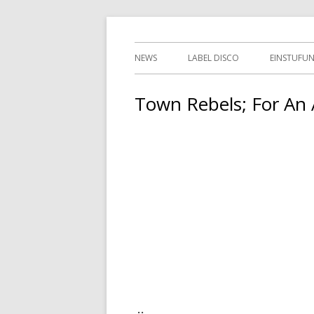
Springe
indipendent german record label & mailor
Tessy Records
zum
Primäres
NEWS
LABEL DISCO
EINSTUFU
Inhalt
Menü
2ND HAN
Town Rebels; For An 