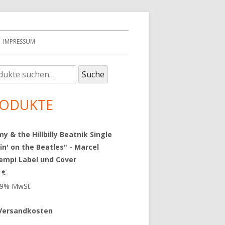
IMPRESSUM
e
upt-
Suche
:
tenleiste
ODUKTE
 & the Hillbilly Beatnik Single
in' on the Beatles" - Marcel
empi Label und Cover
9
€
 19% MwSt.
Versandkosten