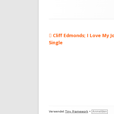
Vorheriger
Cliff Edmonds; I Love My J
Beitragsnavigation
Single
Beitrag:
Footer
Verwendet
Tiny Framework
•
Anmelden