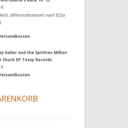
9
€
 MwSt. (differenzbesteuert nach §25a
)
Versandkosten
y Keller and the Spitfires Million
ar Shack EP Tessy Records
0
€
Versandkosten
ARENKORB