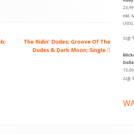
23,9
inkl.
UStG.
zzgl.
ob;
Nächster
The Ridin’ Dudes; Groove Of The
Beitrag
Dudes & Dark Moon; Single
Micke
Doll
15,0
zzgl.
W