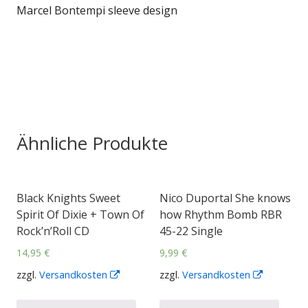
Marcel Bontempi sleeve design
Ähnliche Produkte
Black Knights Sweet
Nico Duportal She knows
Spirit Of Dixie + Town Of
how Rhythm Bomb RBR
Rock’n’Roll CD
45-22 Single
14,95
€
9,99
€
zzgl.
Versandkosten
In
zzgl.
Versandkosten
In
neuem
neuem