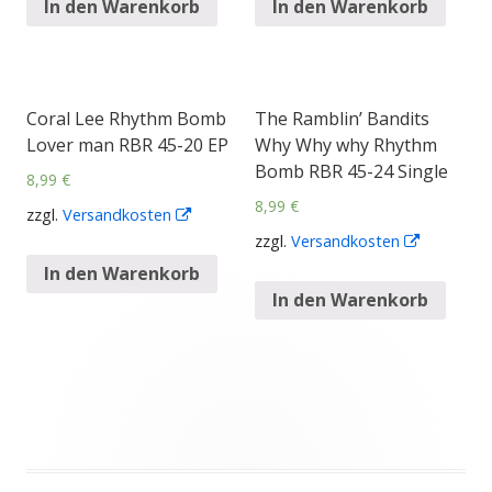
Fenster
Fenster
In den Warenkorb
In den Warenkorb
öffnen
öffnen
Coral Lee Rhythm Bomb
The Ramblin’ Bandits
Lover man RBR 45-20 EP
Why Why why Rhythm
Bomb RBR 45-24 Single
8,99
€
8,99
€
zzgl.
Versandkosten
In
zzgl.
Versandkosten
In
neuem
neuem
Fenster
In den Warenkorb
Fenster
öffnen
In den Warenkorb
öffnen