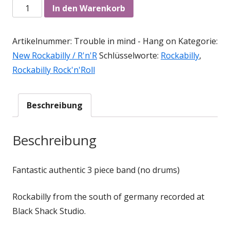
neuem
Anzahl
In den Warenkorb
Fenster
öffnen
Artikelnummer:
Trouble in mind - Hang on
Kategorie:
New Rockabilly / R'n'R
Schlüsselworte:
Rockabilly
,
Rockabilly Rock'n'Roll
Beschreibung
Beschreibung
Fantastic authentic 3 piece band (no drums)
Rockabilly from the south of germany recorded at
Black Shack Studio.