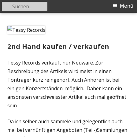
Suchen
Primäres
Menü
nach:
Menü
Springe
Tessy Records
indipendent german record label & mailorder
zum
Inhalt
2nd Hand kaufen / verkaufen
Tessy Records verkauft nur Neuware. Zur
Beschreibung des Artikels wird meist in einen
Tonträger kurz reingehört. Auch Anhören ist bei
einigen Konzertständen möglich. Daher kann ein
ansonsten verschweisster Artikel auch mal geöffnet
sein.
Da ich selber auch sammele und gelegentlich auch
mal bei vernünftigen Angeboten (Teil-)Sammlungen