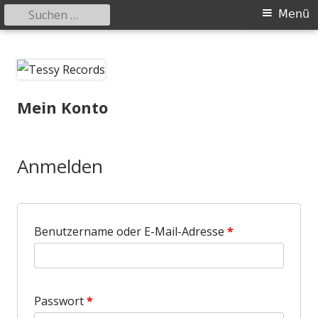
Suchen
Primäres
Menü
nach:
Menü
Springe
Tessy Records
indipendent german record label & mailorder
zum
Inhalt
Mein Konto
Anmelden
Benutzername oder E-Mail-Adresse
*
Passwort
*