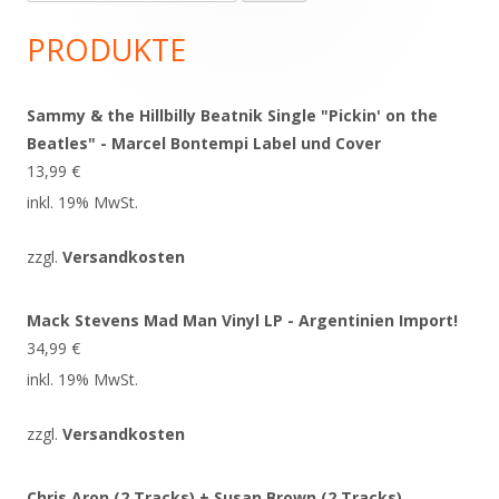
nach:
Seitenleiste
PRODUKTE
Sammy & the Hillbilly Beatnik Single "Pickin' on the
Beatles" - Marcel Bontempi Label und Cover
13,99
€
inkl. 19% MwSt.
zzgl.
Versandkosten
Mack Stevens Mad Man Vinyl LP - Argentinien Import!
34,99
€
inkl. 19% MwSt.
zzgl.
Versandkosten
Chris Aron (2 Tracks) + Susan Brown (2 Tracks)