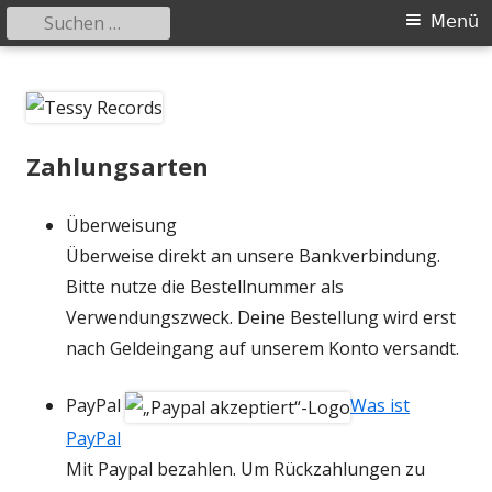
Suchen
Primäres
Menü
nach:
Menü
Springe
Tessy Records
indipendent german record label & mailorder
zum
Inhalt
Zahlungsarten
Überweisung
Überweise direkt an unsere Bankverbindung.
Bitte nutze die Bestellnummer als
Verwendungszweck. Deine Bestellung wird erst
nach Geldeingang auf unserem Konto versandt.
PayPal
Was ist
PayPal
Mit Paypal bezahlen. Um Rückzahlungen zu