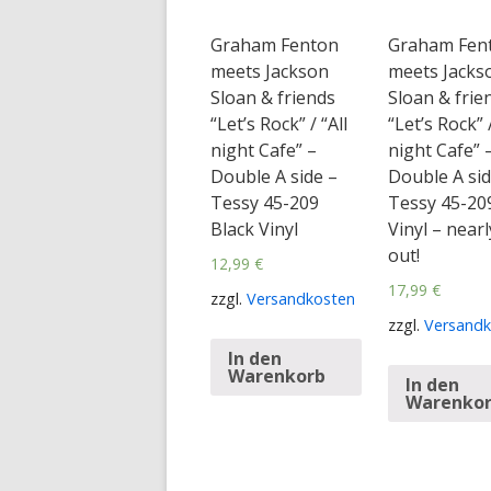
Graham Fenton
Graham Fen
meets Jackson
meets Jacks
Sloan & friends
Sloan & frie
“Let’s Rock” / “All
“Let’s Rock” /
night Cafe” –
night Cafe” 
Double A side –
Double A sid
Tessy 45-209
Tessy 45-20
Black Vinyl
Vinyl – nearl
out!
12,99
€
17,99
€
zzgl.
Versandkosten
zzgl.
Versandk
In den
Warenkorb
In den
Warenko