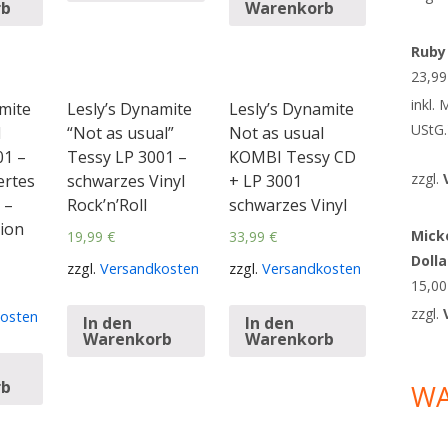
rb
Warenkorb
Ruby
23,9
inkl.
mite
Lesly’s Dynamite
Lesly’s Dynamite
UStG.
l
“Not as usual”
Not as usual
01 –
Tessy LP 3001 –
KOMBI Tessy CD
zzgl.
ertes
schwarzes Vinyl
+ LP 3001
 –
Rock’n’Roll
schwarzes Vinyl
ion
Micke
19,99
€
33,99
€
Doll
zzgl.
Versandkosten
zzgl.
Versandkosten
15,0
zzgl.
osten
In den
In den
Warenkorb
Warenkorb
rb
W