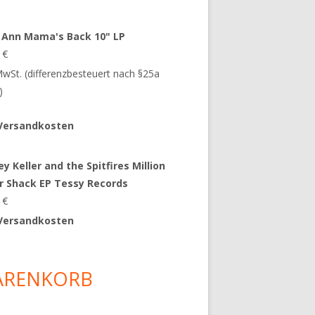
 Ann Mama's Back 10" LP
9
€
 MwSt. (differenzbesteuert nach §25a
)
Versandkosten
y Keller and the Spitfires Million
ar Shack EP Tessy Records
0
€
Versandkosten
ARENKORB