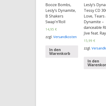
Booze Bombs,
Lesly’s Dyna
Lesly’s Dynamite,
Tessy CD 30
B Shakers
Love, Tears
Swap’n’Roll
Dynamite –
danceable R
14,95
€
Jive feat. Ra
zzgl.
Versandkosten
15,99
€
zzgl.
Versandk
In den
Warenkorb
In den
Warenko