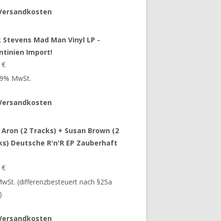
Versandkosten
 Stevens Mad Man Vinyl LP -
ntinien Import!
9
€
 19% MwSt.
Versandkosten
 Aron (2 Tracks) + Susan Brown (2
ks) Deutsche R'n'R EP Zauberhaft
9
€
 MwSt. (differenzbesteuert nach §25a
)
Versandkosten