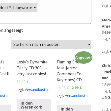
zzgl.
Mack
Arge
en angezeigt
34,9
inkl.
zzgl.
Angebot!
l’s
Lesly’s Dynamite
Flaming Shoes
Chris
s –
Tessy CD 3001 –
feat. Jarrod
Trac
De-HI
very last copies!
Coombes (Ex-
002
Keytones) CD
19,99
€
13,9
14,95
€
12,99
€
zzgl.
Versandkosten
inkl.
osten
zzgl.
Versandkosten
UStG.
In den
Warenkorb
In den
zzgl.