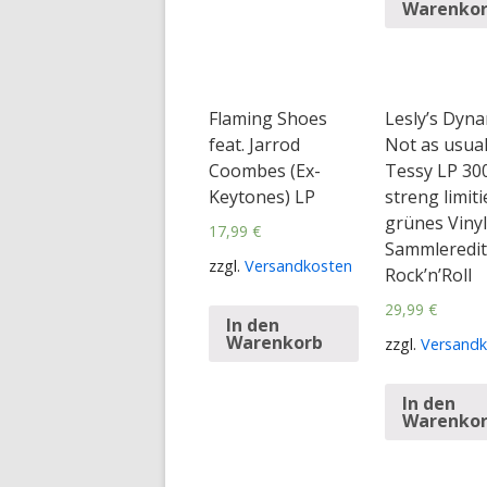
Warenko
Flaming Shoes
Lesly’s Dyna
feat. Jarrod
Not as usua
Coombes (Ex-
Tessy LP 30
Keytones) LP
streng limiti
grünes Vinyl
17,99
€
Sammleredit
zzgl.
Versandkosten
Rock’n’Roll
29,99
€
In den
Warenkorb
zzgl.
Versandk
In den
Warenko