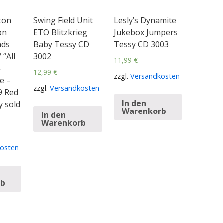
ton
Swing Field Unit
Lesly’s Dynamite
on
ETO Blitzkrieg
Jukebox Jumpers
nds
Baby Tessy CD
Tessy CD 3003
 “All
3002
11,99
€
–
12,99
€
zzgl.
Versandkosten
e –
zzgl.
Versandkosten
9 Red
In den
y sold
Warenkorb
In den
Warenkorb
osten
rb