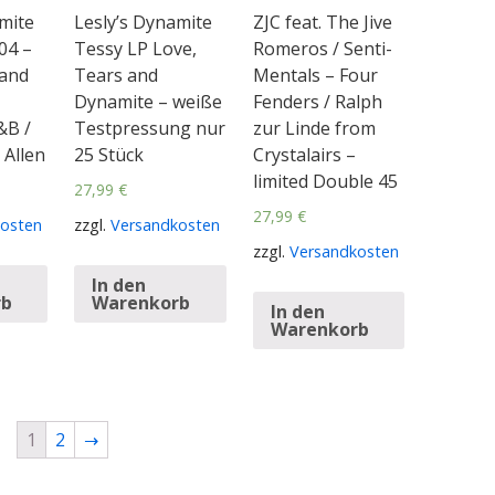
mite
Lesly’s Dynamite
ZJC feat. The Jive
04 –
Tessy LP Love,
Romeros / Senti-
 and
Tears and
Mentals – Four
Dynamite – weiße
Fenders / Ralph
&B /
Testpressung nur
zur Linde from
y Allen
25 Stück
Crystalairs –
limited Double 45
27,99
€
27,99
€
osten
zzgl.
Versandkosten
zzgl.
Versandkosten
In den
rb
Warenkorb
In den
Warenkorb
1
2
→