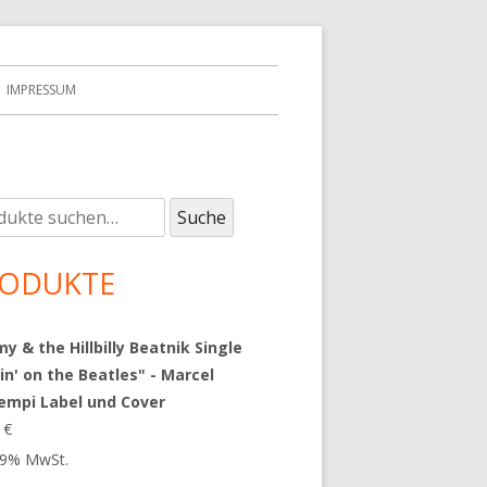
IMPRESSUM
e
upt-
Suche
:
tenleiste
ODUKTE
 & the Hillbilly Beatnik Single
in' on the Beatles" - Marcel
empi Label und Cover
9
€
 19% MwSt.