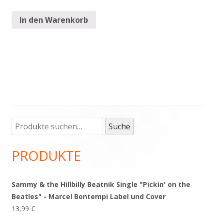
In den Warenkorb
Suche
Haupt-
Suche
nach:
Seitenleiste
PRODUKTE
Sammy & the Hillbilly Beatnik Single "Pickin' on the
Beatles" - Marcel Bontempi Label und Cover
13,99
€