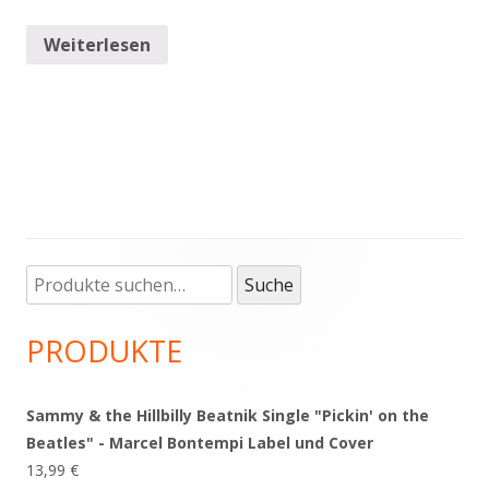
Weiterlesen
Suche
Haupt-
Suche
nach:
Seitenleiste
PRODUKTE
Sammy & the Hillbilly Beatnik Single "Pickin' on the
Beatles" - Marcel Bontempi Label und Cover
13,99
€